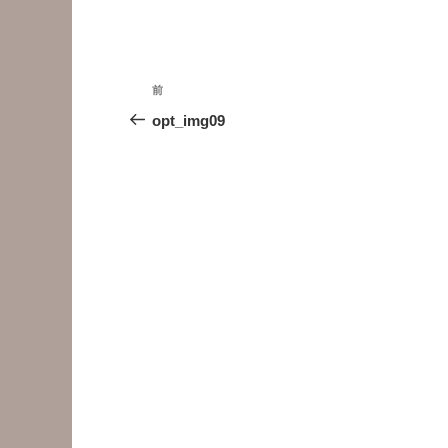
投
前
前
稿
の
opt_img09
投
ナ
稿
ビ
ゲ
ー
シ
ョ
ン