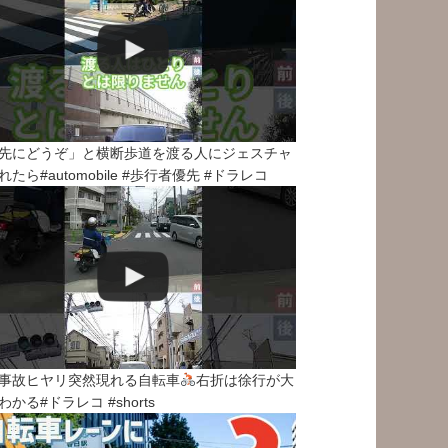
先にどうぞ」と横断歩道を渡る人にジェスチャ
れたら#automobile #歩行者優先 #ドラレコ
事故ヒヤリ突然現れる自転車
右折は徐行が大
わかる#ドラレコ #shorts