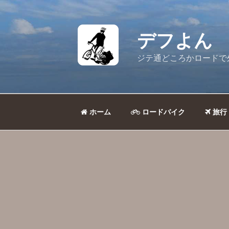
コ
ン
テ
デフよん
ン
ツ
ジテ通どころかロードで
へ
ス
キ
ッ
ホーム
ロードバイク
旅行
プ