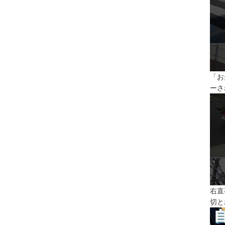
「お
ーさ
右直
切と