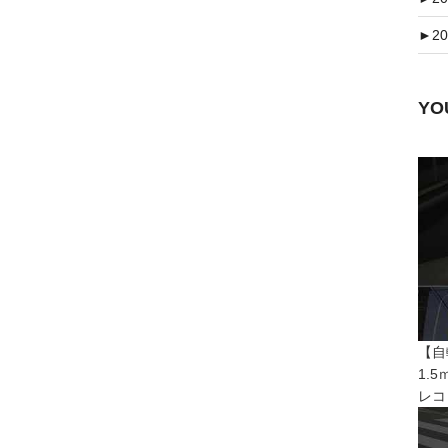
►
20
Y
【自
1.
レコ