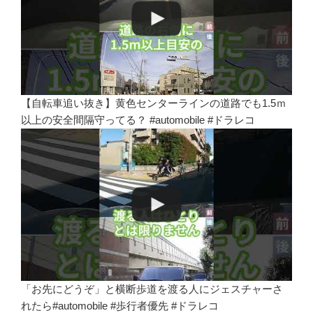
【自転車追い抜き】黄色センターラインの道路でも1.5ｍ
以上の安全間隔守ってる？ #automobile #ドラレコ
「お先にどうぞ」と横断歩道を渡る人にジェスチャーさ
れたら#automobile #歩行者優先 #ドラレコ