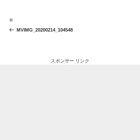
投
前
前
稿
の
MVIMG_20200214_104548
ナ
投
ビ
稿
ゲ
ー
スポンサー リンク
シ
ョ
ン