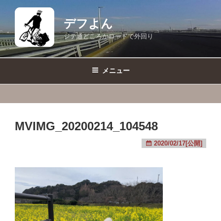
コ
ン
デフよん
テ
ジテ通どころかロードで外回り
ン
ツ
へ
メニュー
ス
キ
ッ
プ
MVIMG_20200214_104548
2020/02/17[公開]