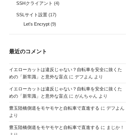
SSHクライアント
(4)
SSLサイト設置
(17)
Let's Encrypt
(9)
最近のコメント
イエローカットは違反じゃない？自転車を安全に抜くた
めの「新常識」と意外な盲点
に
デフよん
より
イエローカットは違反じゃない？自転車を安全に抜くた
めの「新常識」と意外な盲点
に
がんちゃん
より
豊玉陸橋側道をモヤモヤと自転車で直進する
に
デフよん
より
豊玉陸橋側道をモヤモヤと自転車で直進する
に
まじか！
より