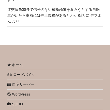
道交法第38条で信号のない横断歩道を渡ろうとする自転
車がいたら車両には停止義務があるとわかる話
に
デフよ
ん
より
ホーム
ロードバイク
自宅サーバー
WordPress
SOHO