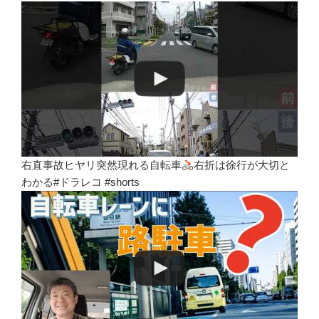
右直事故ヒヤリ突然現れる自転車
右折は徐行が大切と
わかる#ドラレコ #shorts