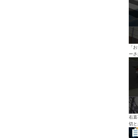
「お
ーさ
右直
切と