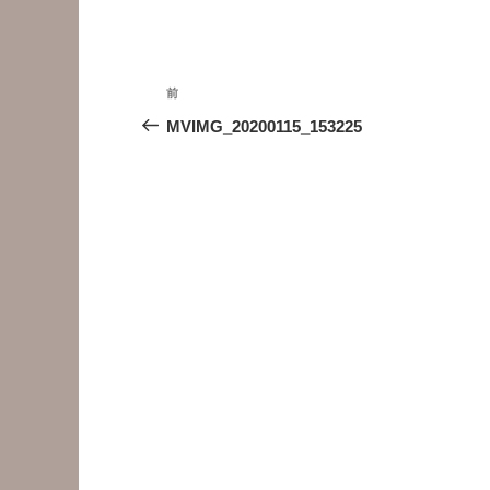
投
前
前
稿
の
MVIMG_20200115_153225
投
ナ
稿
ビ
ゲ
ー
シ
ョ
ン