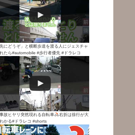
先にどうぞ」と横断歩道を渡る人にジェスチャ
れたら#automobile #歩行者優先 #ドラレコ
事故ヒヤリ突然現れる自転車
右折は徐行が大
わかる#ドラレコ #shorts