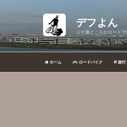
コ
ン
テ
デフよん
ン
ツ
ジテ通どころかロードで
へ
ス
キ
ッ
ホーム
ロードバイク
旅行
プ