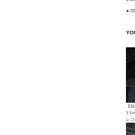
►
20
Y
【自
1.
レコ