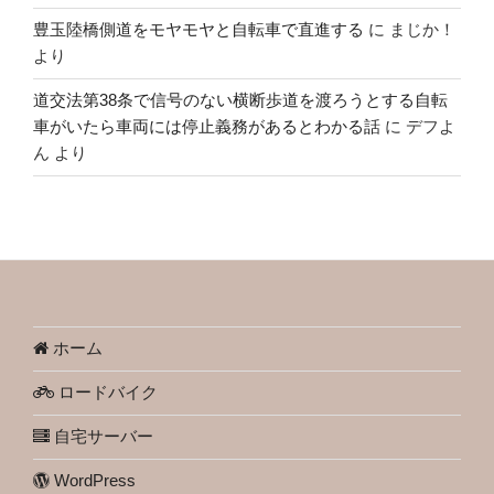
豊玉陸橋側道をモヤモヤと自転車で直進する
に
まじか！
より
道交法第38条で信号のない横断歩道を渡ろうとする自転
車がいたら車両には停止義務があるとわかる話
に
デフよ
ん
より
ホーム
ロードバイク
自宅サーバー
WordPress