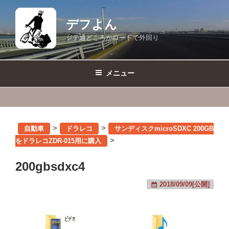
コ
ン
デフよん
テ
ジテ通どころかロードで外回り
ン
ツ
へ
メニュー
ス
キ
ッ
プ
>
>
自動車
ドラレコ
サンディスクmicroSDXC 200GB
>
をドラレコZDR-015用に購入
200gbsdxc4
2018/09/09[公開]