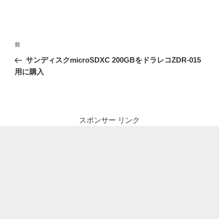
投
前
前
稿
の
サンディスクmicroSDXC 200GBをドラレコZDR-015
ナ
投
用に購入
ビ
稿
ゲ
ー
シ
スポンサー リンク
ョ
ン