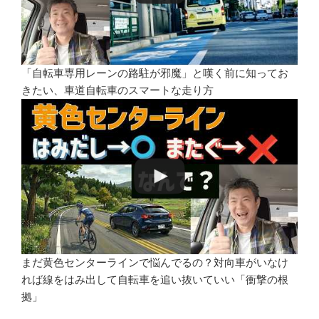
「自転車専用レーンの路駐が邪魔」と嘆く前に知ってお
きたい、車道自転車のスマートな走り方
まだ黄色センターラインで悩んでるの？対向車がいなけ
れば線をはみ出して自転車を追い抜いていい「衝撃の根
拠」