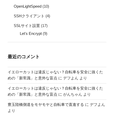
OpenLightSpeed
(10)
SSHクライアント
(4)
SSLサイト設置
(17)
Let's Encrypt
(9)
最近のコメント
イエローカットは違反じゃない？自転車を安全に抜くた
めの「新常識」と意外な盲点
に
デフよん
より
イエローカットは違反じゃない？自転車を安全に抜くた
めの「新常識」と意外な盲点
に
がんちゃん
より
豊玉陸橋側道をモヤモヤと自転車で直進する
に
デフよん
より