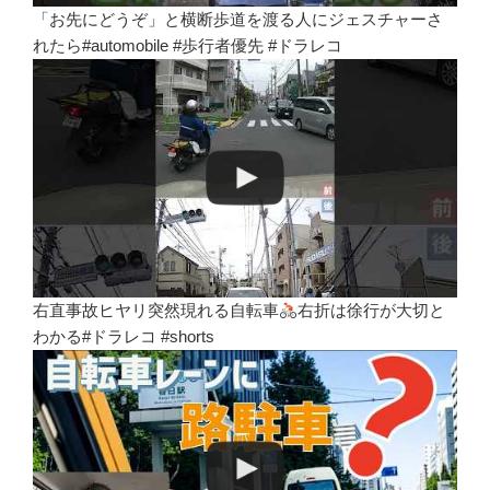
「お先にどうぞ」と横断歩道を渡る人にジェスチャーさ
れたら#automobile #歩行者優先 #ドラレコ
右直事故ヒヤリ突然現れる自転車
右折は徐行が大切と
わかる#ドラレコ #shorts