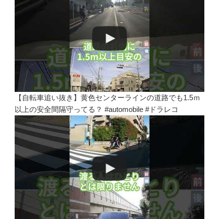
【自転車追い抜き】黄色センターラインの道路でも1.5ｍ
以上の安全間隔守ってる？ #automobile #ドラレコ