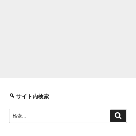
サイト内検索
検
検
索
索: