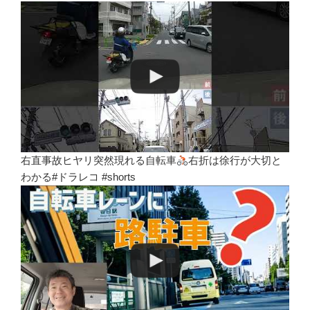
右直事故ヒヤリ突然現れる自転車
右折は徐行が大切と
わかる#ドラレコ #shorts