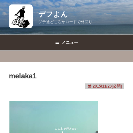
コ
ン
デフよん
テ
ジテ通どころかロードで外回り
ン
ツ
へ
メニュー
ス
キ
ッ
プ
melaka1
2015/11/23[公開]