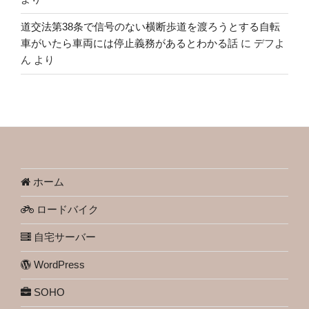
道交法第38条で信号のない横断歩道を渡ろうとする自転
車がいたら車両には停止義務があるとわかる話
に
デフよ
ん
より
ホーム
ロードバイク
自宅サーバー
WordPress
SOHO