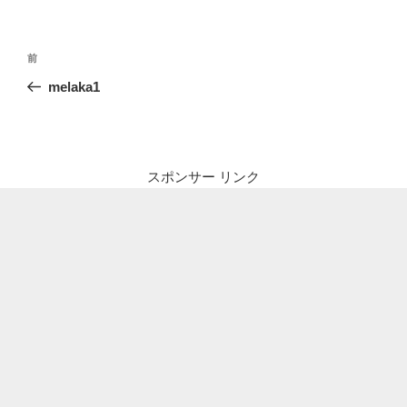
投
前
前
稿
の
melaka1
ナ
投
ビ
稿
ゲ
ー
スポンサー リンク
シ
ョ
ン