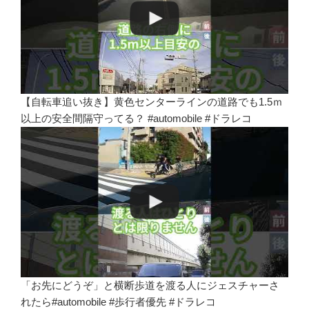
【自転車追い抜き】黄色センターラインの道路でも1.5ｍ
以上の安全間隔守ってる？ #automobile #ドラレコ
「お先にどうぞ」と横断歩道を渡る人にジェスチャーさ
れたら#automobile #歩行者優先 #ドラレコ