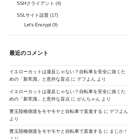
SSHクライアント
(4)
SSLサイト設置
(17)
Let's Encrypt
(9)
最近のコメント
イエローカットは違反じゃない？自転車を安全に抜くた
めの「新常識」と意外な盲点
に
デフよん
より
イエローカットは違反じゃない？自転車を安全に抜くた
めの「新常識」と意外な盲点
に
がんちゃん
より
豊玉陸橋側道をモヤモヤと自転車で直進する
に
デフよん
より
豊玉陸橋側道をモヤモヤと自転車で直進する
に
まじか！
より