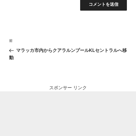
投
前
前
稿
の
マラッカ市内からクアラルンプールKLセントラルへ移
ナ
投
動
ビ
稿
ゲ
ー
シ
スポンサー リンク
ョ
ン