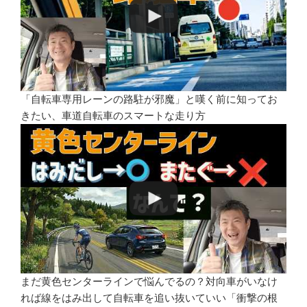
「自転車専用レーンの路駐が邪魔」と嘆く前に知ってお
きたい、車道自転車のスマートな走り方
まだ黄色センターラインで悩んでるの？対向車がいなけ
れば線をはみ出して自転車を追い抜いていい「衝撃の根