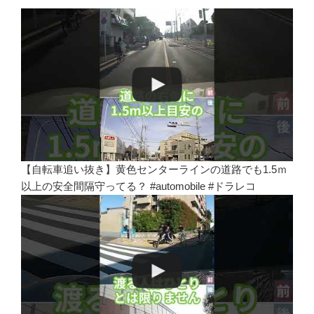
【自転車追い抜き】黄色センターラインの道路でも1.5ｍ
以上の安全間隔守ってる？ #automobile #ドラレコ