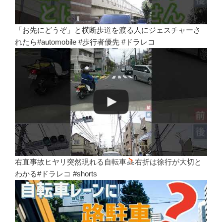
「お先にどうぞ」と横断歩道を渡る人にジェスチャーさ
れたら#automobile #歩行者優先 #ドラレコ
右直事故ヒヤリ突然現れる自転車
右折は徐行が大切と
わかる#ドラレコ #shorts