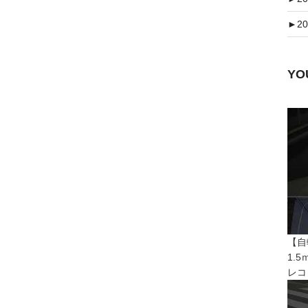
►
20
Y
【自
1.
レコ