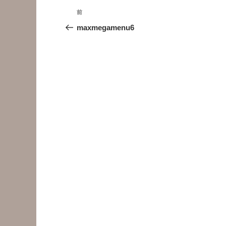
投
前
前
稿
の
maxmegamenu6
投
ナ
稿
ビ
ゲ
ー
シ
ョ
ン