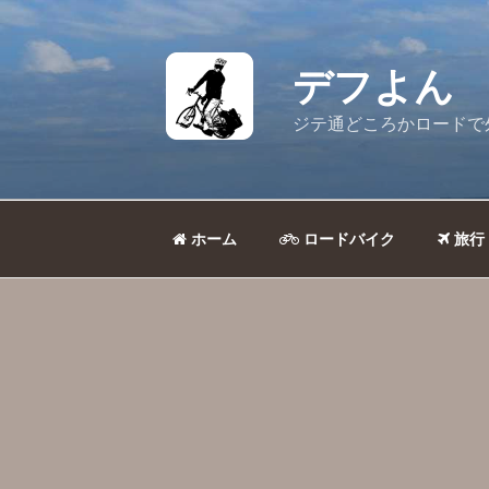
コ
ン
テ
デフよん
ン
ツ
ジテ通どころかロードで
へ
ス
キ
ッ
ホーム
ロードバイク
旅行
プ