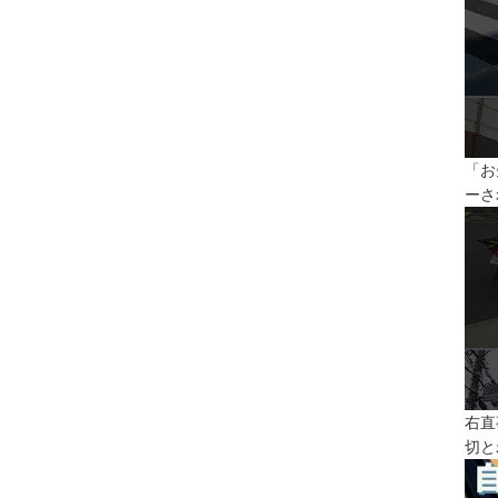
「お
ーさ
右直
切と