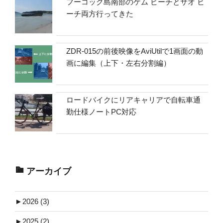
フーコック島南部のケム ビーチとサオ ビ
ーチ両方行ってきた
ZDR-015の前後映像をAviUtilで1画面の動
画に編集（上下・左右分割編）
ロードバイクにリアキャリアで自転車通
勤仕様ノートPC対応
アーカイブ
►
2026 (3)
►
2025 (2)