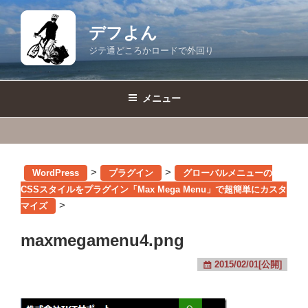
コ
ン
デフよん
テ
ジテ通どころかロードで外回り
ン
ツ
へ
メニュー
ス
キ
ッ
プ
>
>
WordPress
プラグイン
グローバルメニューの
CSSスタイルをプラグイン「Max Mega Menu」で超簡単にカスタ
>
マイズ
maxmegamenu4.png
2015/02/01[公開]