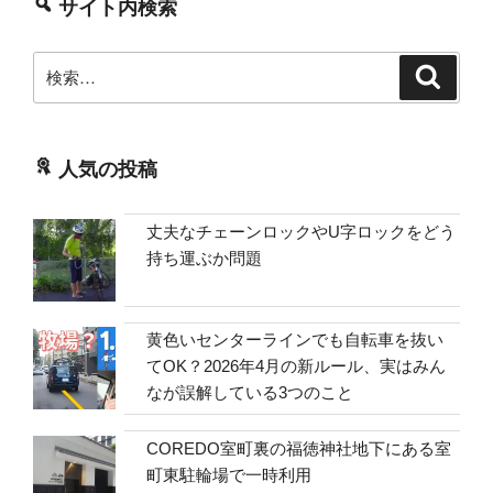
サイト内検索
検
検
索
索:
人気の投稿
丈夫なチェーンロックやU字ロックをどう
持ち運ぶか問題
黄色いセンターラインでも自転車を抜い
てOK？2026年4月の新ルール、実はみん
なが誤解している3つのこと
COREDO室町裏の福徳神社地下にある室
町東駐輪場で一時利用