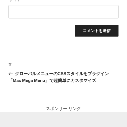
投
前
前
稿
の
グローバルメニューのCSSスタイルをプラグイン
ナ
投
「Max Mega Menu」で超簡単にカスタマイズ
ビ
稿
ゲ
ー
シ
スポンサー リンク
ョ
ン