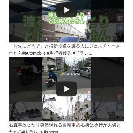
「お先にどうぞ」と横断歩道を渡る人にジェスチャーさ
れたら#automobile #歩行者優先 #ドラレコ
右直事故ヒヤリ突然現れる自転車
右折は徐行が大切と
わかる#ドラレコ #shorts