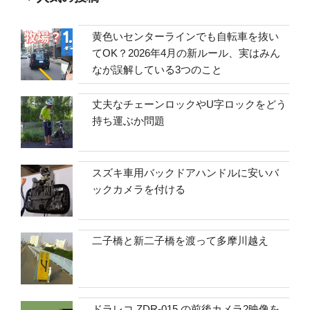
黄色いセンターラインでも自転車を抜い
てOK？2026年4月の新ルール、実はみん
なが誤解している3つのこと
丈夫なチェーンロックやU字ロックをどう
持ち運ぶか問題
スズキ車用バックドアハンドルに安いバ
ックカメラを付ける
二子橋と新二子橋を渡って多摩川越え
ドラレコ ZDR-015 の前後カメラ2映像を