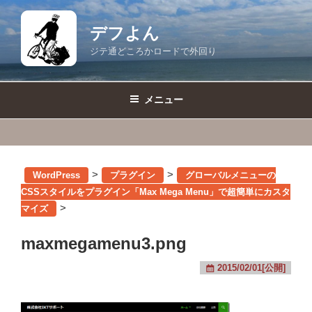
コ
ン
デフよん
テ
ジテ通どころかロードで外回り
ン
ツ
へ
メニュー
ス
キ
ッ
プ
>
>
WordPress
プラグイン
グローバルメニューの
CSSスタイルをプラグイン「Max Mega Menu」で超簡単にカスタ
>
マイズ
maxmegamenu3.png
2015/02/01[公開]