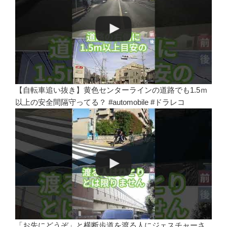
【自転車追い抜き】黄色センターラインの道路でも1.5ｍ
以上の安全間隔守ってる？ #automobile #ドラレコ
「お先にどうぞ」と横断歩道を渡る人にジェスチャーさ