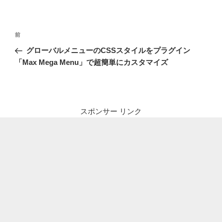
投
前
前
稿
の
グローバルメニューのCSSスタイルをプラグイン
ナ
投
「Max Mega Menu」で超簡単にカスタマイズ
ビ
稿
ゲ
ー
シ
スポンサー リンク
ョ
ン