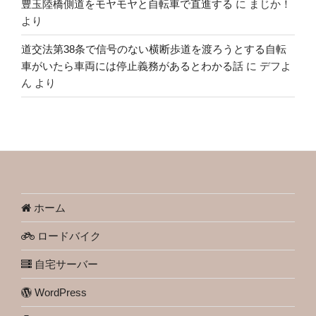
豊玉陸橋側道をモヤモヤと自転車で直進する
に
まじか！
より
道交法第38条で信号のない横断歩道を渡ろうとする自転
車がいたら車両には停止義務があるとわかる話
に
デフよ
ん
より
ホーム
ロードバイク
自宅サーバー
WordPress