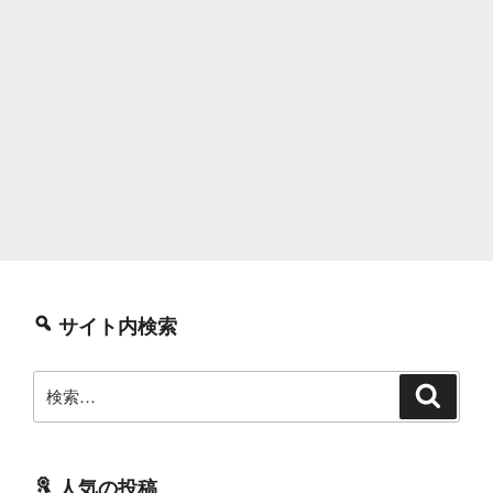
サイト内検索
検
検
索
索:
人気の投稿