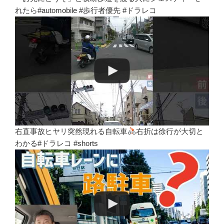
れたら#automobile #歩行者優先 #ドラレコ
右直事故ヒヤリ突然現れる自転車
右折は徐行が大切と
わかる#ドラレコ #shorts