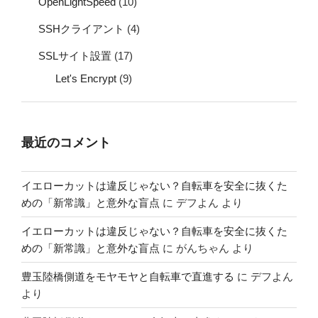
OpenLightSpeed
(10)
SSHクライアント
(4)
SSLサイト設置
(17)
Let's Encrypt
(9)
最近のコメント
イエローカットは違反じゃない？自転車を安全に抜くた
めの「新常識」と意外な盲点
に
デフよん
より
イエローカットは違反じゃない？自転車を安全に抜くた
めの「新常識」と意外な盲点
に
がんちゃん
より
豊玉陸橋側道をモヤモヤと自転車で直進する
に
デフよん
より