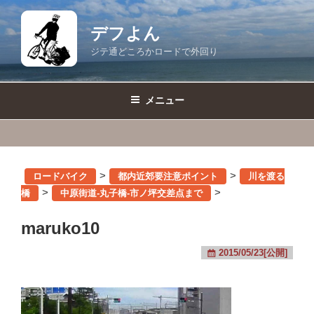
コ
ン
デフよん
テ
ジテ通どころかロードで外回り
ン
ツ
へ
メニュー
ス
キ
ッ
プ
>
>
ロードバイク
都内近郊要注意ポイント
川を渡る
>
>
橋
中原街道-丸子橋-市ノ坪交差点まで
maruko10
2015/05/23[公開]