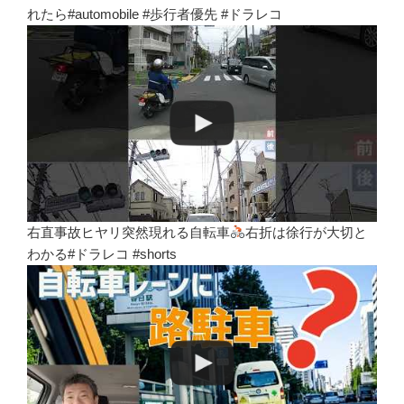
れたら#automobile #歩行者優先 #ドラレコ
右直事故ヒヤリ突然現れる自転車
右折は徐行が大切と
わかる#ドラレコ #shorts