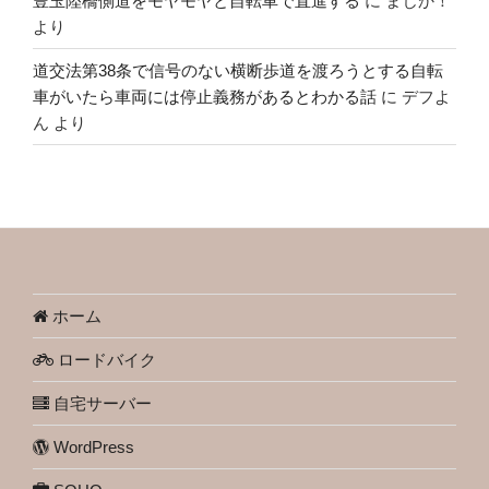
豊玉陸橋側道をモヤモヤと自転車で直進する
に
まじか！
より
道交法第38条で信号のない横断歩道を渡ろうとする自転
車がいたら車両には停止義務があるとわかる話
に
デフよ
ん
より
ホーム
ロードバイク
自宅サーバー
WordPress