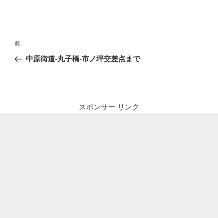
投
前
前
稿
の
中原街道-丸子橋-市ノ坪交差点まで
ナ
投
ビ
稿
ゲ
ー
スポンサー リンク
シ
ョ
ン