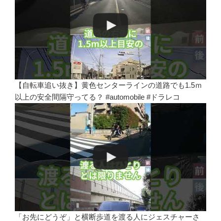
【自転車追い抜き】黄色センターラインの道路でも1.5ｍ
以上の安全間隔守ってる？ #automobile #ドラレコ
「お先にどうぞ」と横断歩道を渡る人にジェスチャーさ