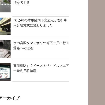
行を考える
環七-柿の木坂陸橋下交差点が右折車
両分離方式に変わりました
水の宮殿タマンサリの地下井戸に行く
通路への近道
東新宿駅すぐイーストサイドスクエア
一時利用駐輪場
アーカイブ