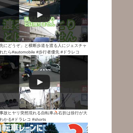
先にどうぞ」と横断歩道を渡る人にジェスチャ
れたら#automobile #歩行者優先 #ドラレコ
事故ヒヤリ突然現れる自転車
右折は徐行が大
わかる#ドラレコ #shorts