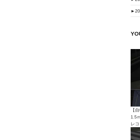
►
20
Y
【自
1.
レコ