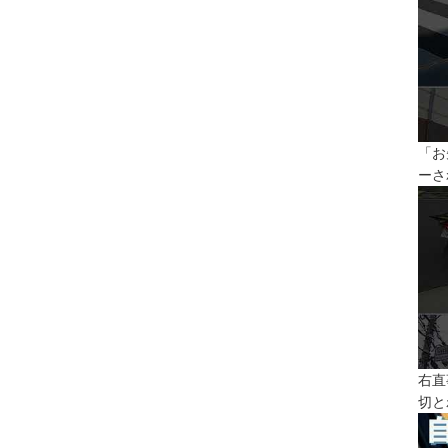
「お
ーさ
右直
切と