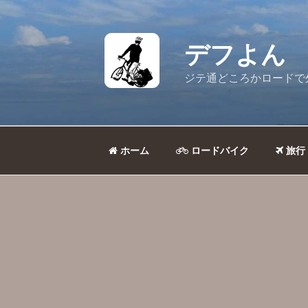
コ
ン
テ
デフよん
ン
ツ
ジテ通どころかロードで
へ
ス
キ
ッ
ホーム
ロードバイク
旅行
プ