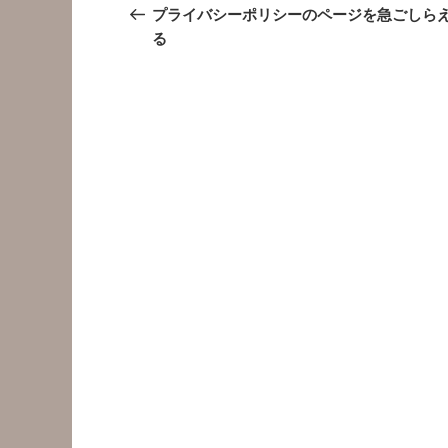
稿
の
プライバシーポリシーのページを急ごしら
投
る
ナ
稿
ビ
ゲ
ー
シ
ョ
ン