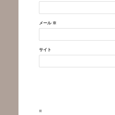
メール
※
サイト
投
前
前