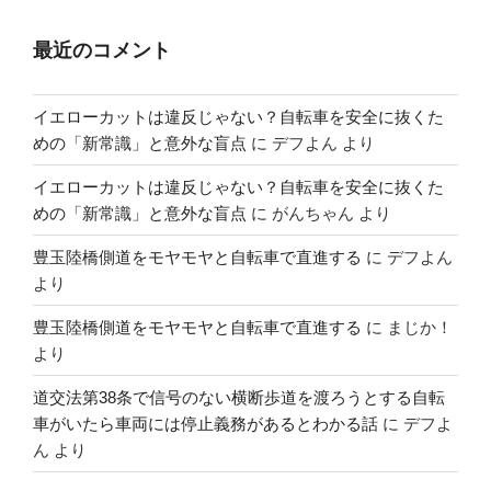
最近のコメント
イエローカットは違反じゃない？自転車を安全に抜くた
めの「新常識」と意外な盲点
に
デフよん
より
イエローカットは違反じゃない？自転車を安全に抜くた
めの「新常識」と意外な盲点
に
がんちゃん
より
豊玉陸橋側道をモヤモヤと自転車で直進する
に
デフよん
より
豊玉陸橋側道をモヤモヤと自転車で直進する
に
まじか！
より
道交法第38条で信号のない横断歩道を渡ろうとする自転
車がいたら車両には停止義務があるとわかる話
に
デフよ
ん
より