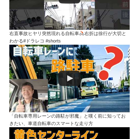
右直事故ヒヤリ突然現れる自転車
右折は徐行が大切と
わかる#ドラレコ #shorts
「自転車専用レーンの路駐が邪魔」と嘆く前に知ってお
きたい、車道自転車のスマートな走り方