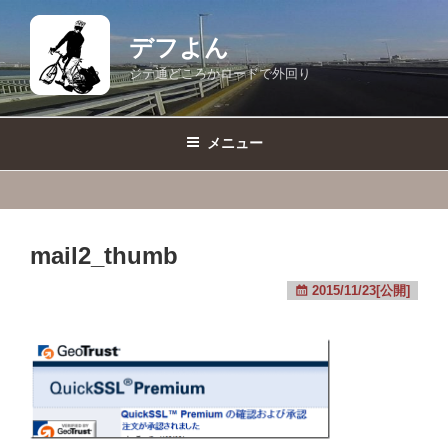
コ
ン
デフよん
テ
ジテ通どころかロードで外回り
ン
ツ
へ
メニュー
ス
キ
ッ
プ
mail2_thumb
2015/11/23[公開]