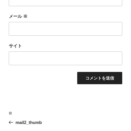
メール
※
サイト
投
前
前
稿
の
mail2_thumb
ナ
投