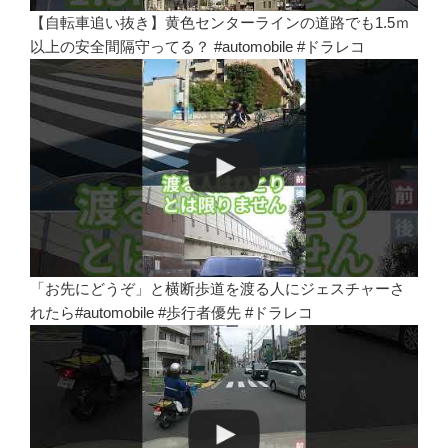
【自転車追い抜き】黄色センターラインの道路でも1.5ｍ
以上の安全間隔守ってる？ #automobile #ドラレコ
「お先にどうぞ」と横断歩道を渡る人にジェスチャーさ
れたら#automobile #歩行者優先 #ドラレコ