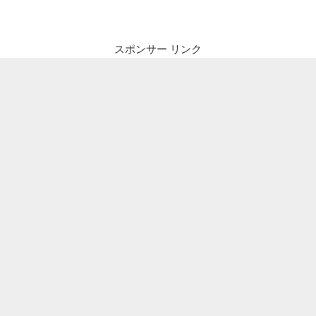
ビ
稿
ゲ
ー
スポンサー リンク
シ
ョ
ン