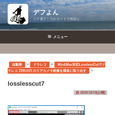
コ
ン
デフよん
テ
ジテ通どころかロードで外回り
ン
ツ
へ
メニュー
ス
キ
ッ
プ
>
>
自動車
ドラレコ
Win&Mac対応LosslessCutでド
>
ラレコ ZDR-015 のリアカメラ映像を簡単に取り出す
losslesscut7
2020/10/19[公開]