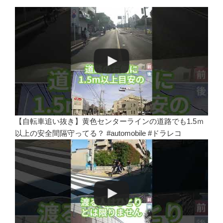
【自転車追い抜き】黄色センターラインの道路でも1.5ｍ
以上の安全間隔守ってる？ #automobile #ドラレコ