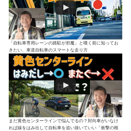
「自転車専用レーンの路駐が邪魔」と嘆く前に知ってお
きたい、車道自転車のスマートな走り方
まだ黄色センターラインで悩んでるの？対向車がいなけ
れば線をはみ出して自転車を追い抜いていい「衝撃の根