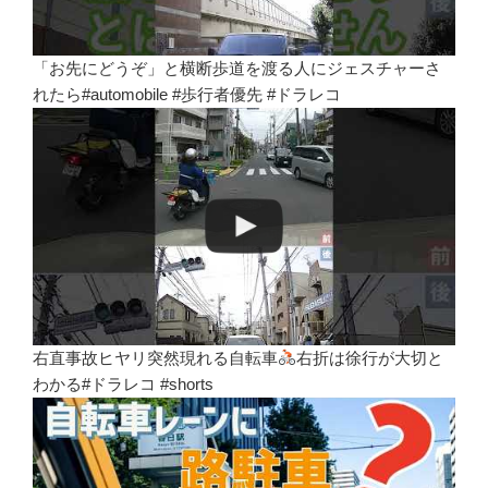
「お先にどうぞ」と横断歩道を渡る人にジェスチャーさ
れたら#automobile #歩行者優先 #ドラレコ
右直事故ヒヤリ突然現れる自転車
右折は徐行が大切と
わかる#ドラレコ #shorts