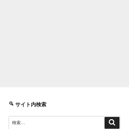
サイト内検索
検
検
索
索: