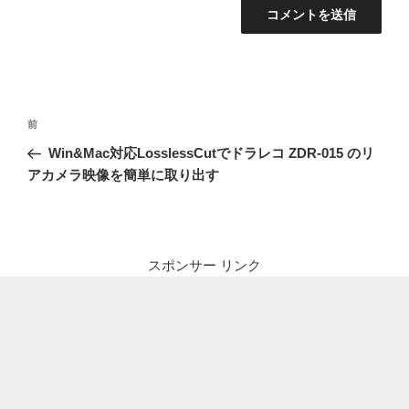
投
前
前
稿
の
Win&Mac対応LosslessCutでドラレコ ZDR-015 のリ
ナ
投
アカメラ映像を簡単に取り出す
ビ
稿
ゲ
ー
シ
スポンサー リンク
ョ
ン