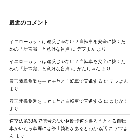
最近のコメント
イエローカットは違反じゃない？自転車を安全に抜くた
めの「新常識」と意外な盲点
に
デフよん
より
イエローカットは違反じゃない？自転車を安全に抜くた
めの「新常識」と意外な盲点
に
がんちゃん
より
豊玉陸橋側道をモヤモヤと自転車で直進する
に
デフよん
より
豊玉陸橋側道をモヤモヤと自転車で直進する
に
まじか！
より
道交法第38条で信号のない横断歩道を渡ろうとする自転
車がいたら車両には停止義務があるとわかる話
に
デフよ
ん
より