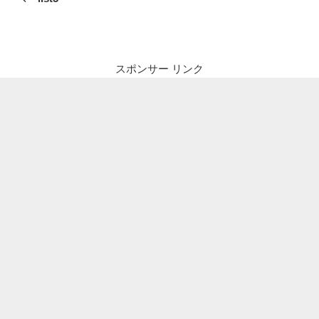
ナ
投
ビ
稿
ゲ
ー
スポンサー リンク
シ
ョ
ン