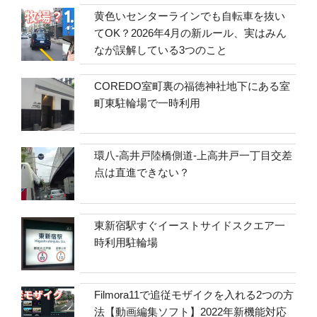
黄色いセンターラインでも自転車を抜い
てOK？2026年4月の新ルール、実はみん
なが誤解している3つのこと
COREDO室町裏の福徳神社地下にある室
町東駐輪場で一時利用
環八-高井戸陸橋側道-上高井戸一丁目交差
点は直進できない？
東新宿駅すぐイーストサイドスクエア一
時利用駐輪場
Filmora11で追従モザイクを入れる2つの方
法【動画編集ソフト】2022年新機能対応