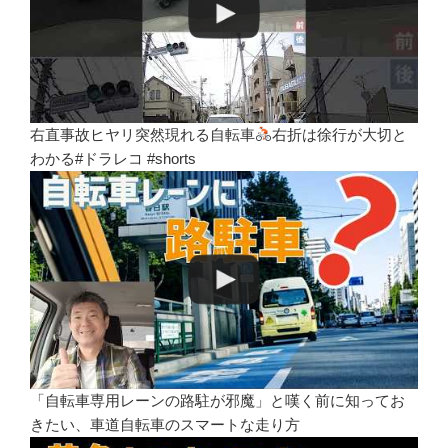
右直事故ヒヤリ突然現れる自転車
右折は徐行が大切と
わかる#ドラレコ #shorts
「自転車専用レーンの路駐が邪魔」と嘆く前に知ってお
きたい、車道自転車のスマートな走り方