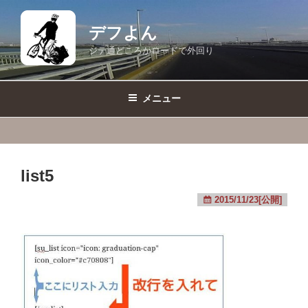
コ
ン
デフよん
テ
ジテ通どころかロードで外回り
ン
ツ
へ
メニュー
ス
キ
ッ
プ
list5
2015/11/23[公開]