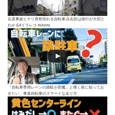
右直事故ヒヤリ突然現れる自転車
右折は徐行が大切と
わかる#ドラレコ #shorts
「自転車専用レーンの路駐が邪魔」と嘆く前に知ってお
きたい、車道自転車のスマートな走り方