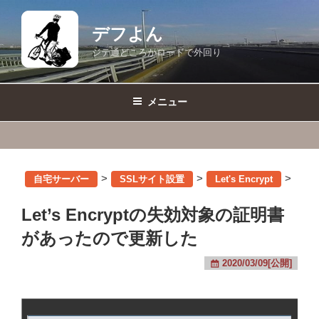
コ
ン
デフよん
テ
ジテ通どころかロードで外回り
ン
ツ
へ
メニュー
ス
キ
ッ
プ
>
>
>
自宅サーバー
SSLサイト設置
Let's Encrypt
Let’s Encryptの失効対象の証明書
があったので更新した
2020/03/09[公開]