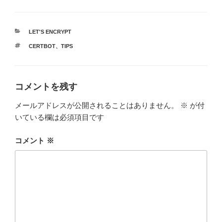
カ
LET'S ENCRYPT
テ
タ
CERTBOT
、
TIPS
ゴ
グ
リ
ー
コメントを残す
メールアドレスが公開されることはありません。
※
が付
いている欄は必須項目です
コメント
※