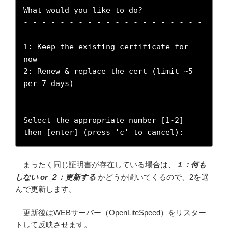
What would you like to do?

- - - - - - - - - - - - - - - - - - - - 
- - - - - - - - - - - - - - - - - - - -

1: Keep the existing certificate for 
now

2: Renew & replace the cert (limit ~5 
per 7 days)

- - - - - - - - - - - - - - - - - - - - 
- - - - - - - - - - - - - - - - - - - -

Select the appropriate number [1-2] 
then [enter] (press 'c' to cancel):
まったく同じ証明書が存在している場合は、
１：何も
しない or ２：更新する
かどうか聞いてくるので、2を選
んで更新します。
更新後はWEBサーバー（OpenLiteSpeed）をリスター
トして反映させます。