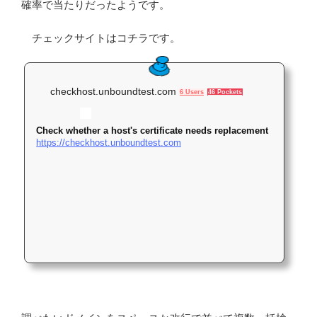
確率で当たりだったようです。
チェックサイトはコチラです。
checkhost.unboundtest.com
6 Users
46 Pockets
Check whether a host's certificate needs replacement
https://checkhost.unboundtest.com