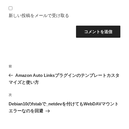
新しい投稿をメールで受け取る
投
前
前
稿
の
Amazon Auto Linksプラグインのテンプレートカスタ
ナ
投
マイズと使い方
ビ
稿
ゲ
次
次
の
ー
Debian10のfstabで_netdevを付けてもWebDAVマウント
投
シ
エラーなのを回避
稿
ョ
ン