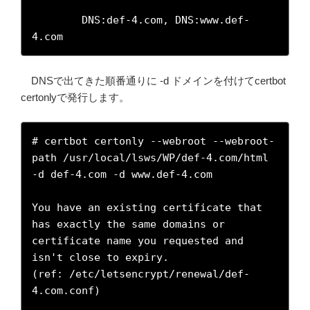
        DNS:def-4.com, DNS:www.def-
4.com
DNSで出てきた順番通りに -d ドメインを付けてcertbot
certonlyで発行します。
# certbot certonly --webroot --webroot-
path /usr/local/lsws/WP/def-4.com/html 
-d def-4.com -d www.def-4.com

You have an existing certificate that 
has exactly the same domains or 
certificate name you requested and 
isn't close to expiry.

(ref: /etc/letsencrypt/renewal/def-
4.com.conf)
