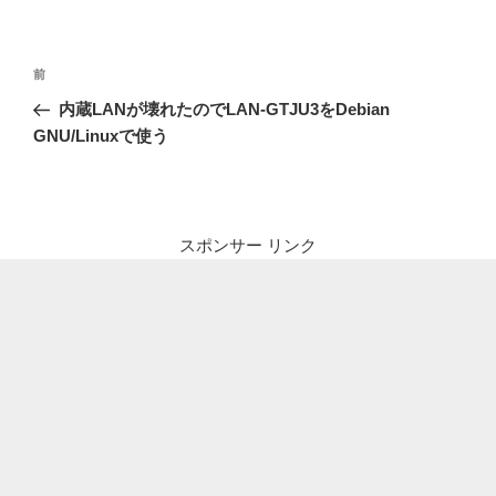
投
前
前
稿
の
内蔵LANが壊れたのでLAN-GTJU3をDebian
ナ
投
GNU/Linuxで使う
ビ
稿
ゲ
ー
シ
スポンサー リンク
ョ
ン