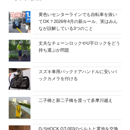
黄色いセンターラインでも自転車を抜い
てOK？2026年4月の新ルール、実はみん
なが誤解している3つのこと
丈夫なチェーンロックやU字ロックをどう
持ち運ぶか問題
スズキ車用バックドアハンドルに安いバ
ックカメラを付ける
二子橋と新二子橋を渡って多摩川越え
G-SHOCK GT-003のベルトと電池を交換