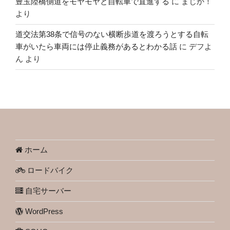
豊玉陸橋側道をモヤモヤと自転車で直進する
に
まじか！
より
道交法第38条で信号のない横断歩道を渡ろうとする自転
車がいたら車両には停止義務があるとわかる話
に
デフよ
ん
より
ホーム
ロードバイク
自宅サーバー
WordPress