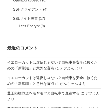
OpenLightSpeed
(10)
SSHクライアント
(4)
SSLサイト設置
(17)
Let's Encrypt
(9)
最近のコメント
イエローカットは違反じゃない？自転車を安全に抜くた
めの「新常識」と意外な盲点
に
デフよん
より
イエローカットは違反じゃない？自転車を安全に抜くた
めの「新常識」と意外な盲点
に
がんちゃん
より
豊玉陸橋側道をモヤモヤと自転車で直進する
に
デフよん
より