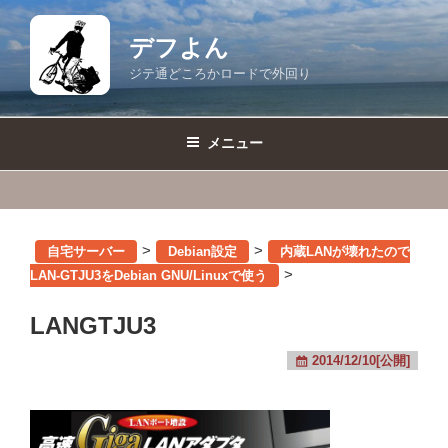
コ
ン
デフよん
テ
ジテ通どころかロードで外回り
ン
ツ
へ
メニュー
ス
キ
ッ
プ
>
>
自宅サーバー
Debian設定
内蔵LANが壊れたので
>
LAN-GTJU3をDebian GNU/Linuxで使う
LANGTJU3
2014/12/10[公開]