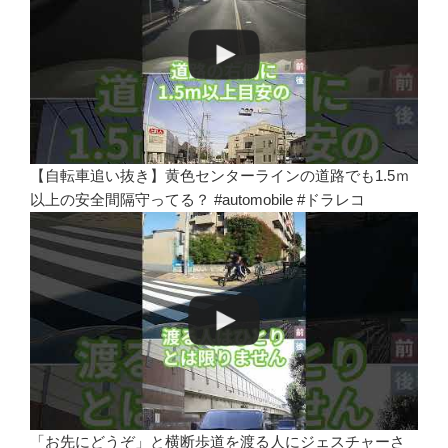
【自転車追い抜き】黄色センターラインの道路でも1.5ｍ
以上の安全間隔守ってる？ #automobile #ドラレコ
「お先にどうぞ」と横断歩道を渡る人にジェスチャーさ