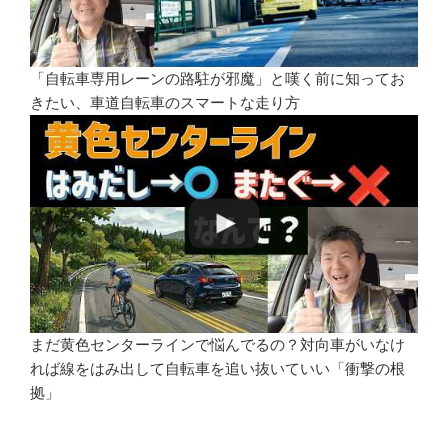
「自転車専用レーンの路駐が邪魔」と嘆く前に知ってお
きたい、車道自転車のスマートな走り方
まだ黄色センターラインで悩んでるの？対向車がいなけ
れば線をはみ出して自転車を追い抜いていい「衝撃の根
拠」