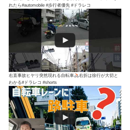
れたら#automobile #歩行者優先 #ドラレコ
右直事故ヒヤリ突然現れる自転車
右折は徐行が大切と
わかる#ドラレコ #shorts