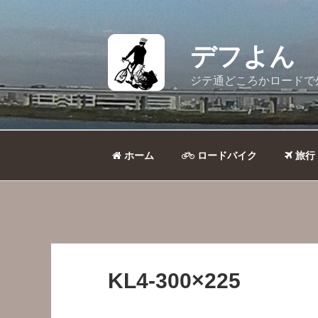
コ
ン
テ
デフよん
ン
ツ
ジテ通どころかロードで
へ
ス
キ
ッ
ホーム
ロードバイク
旅行
プ
KL4-300×225