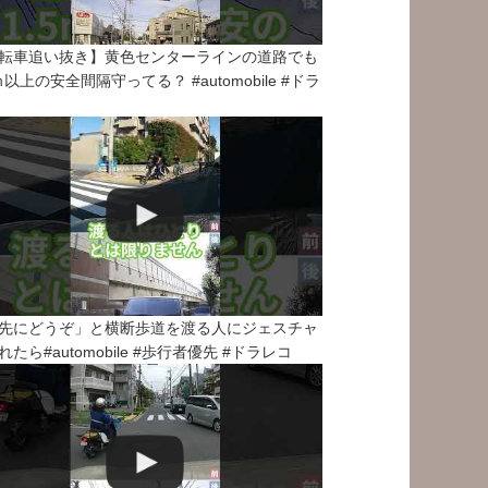
転車追い抜き】黄色センターラインの道路でも
5ｍ以上の安全間隔守ってる？ #automobile #ドラ
先にどうぞ」と横断歩道を渡る人にジェスチャ
れたら#automobile #歩行者優先 #ドラレコ