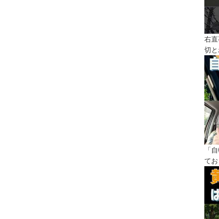
右直
切と
「自
てお