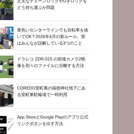
丈夫なチェーンロックやU字ロックを
どう持ち運ぶか問題
黄色いセンターラインでも自転車を抜
いてOK？2026年4月の新ルール、実
はみんなが誤解している3つのこと
ドラレコ ZDR-015 の前後カメラ2映
像を別々のファイルに分離する方法
COREDO室町裏の福徳神社地下にあ
る室町東駐輪場で一時利用
App StoreとGoogle Playのアプリ公式
リンクボタンを出す方法