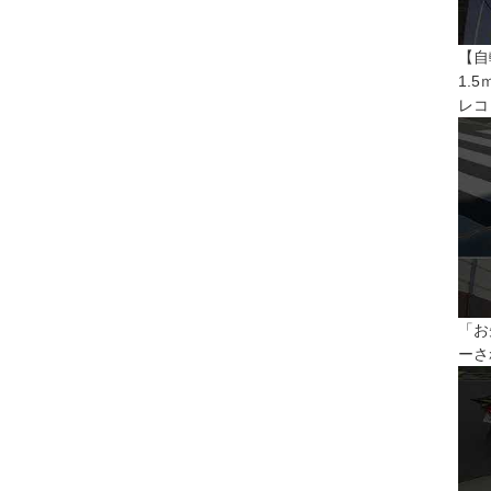
【自
1.
レコ
「お
ーさ