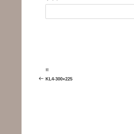
投
前
前
稿
の
KL4-300×225
投
ナ
稿
ビ
ゲ
ー
シ