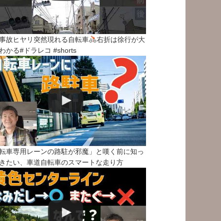
事故ヒヤリ突然現れる自転車
右折は徐行が大
わかる#ドラレコ #shorts
転車専用レーンの路駐が邪魔」と嘆く前に知っ
きたい、車道自転車のスマートな走り方