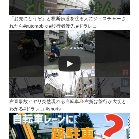
「お先にどうぞ」と横断歩道を渡る人にジェスチャーさ
れたら#automobile #歩行者優先 #ドラレコ
右直事故ヒヤリ突然現れる自転車
右折は徐行が大切と
わかる#ドラレコ #shorts