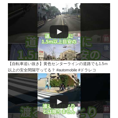
【自転車追い抜き】黄色センターラインの道路でも1.5ｍ
以上の安全間隔守ってる？ #automobile #ドラレコ