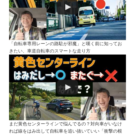
「自転車専用レーンの路駐が邪魔」と嘆く前に知ってお
きたい、車道自転車のスマートな走り方
まだ黄色センターラインで悩んでるの？対向車がいなけ
れば線をはみ出して自転車を追い抜いていい「衝撃の根