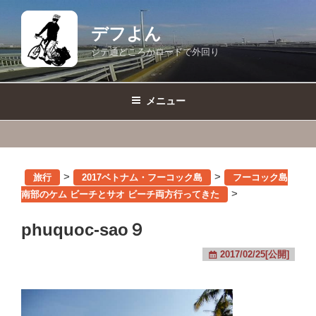
コ
ン
デフよん
テ
ジテ通どころかロードで外回り
ン
ツ
へ
メニュー
ス
キ
ッ
プ
>
>
旅行
2017ベトナム・フーコック島
フーコック島
>
南部のケム ビーチとサオ ビーチ両方行ってきた
phuquoc-sao９
2017/02/25[公開]