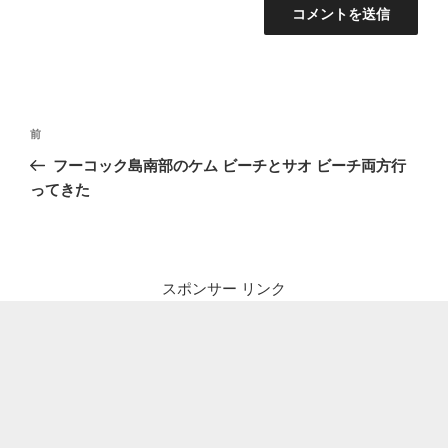
投
前
前
稿
の
フーコック島南部のケム ビーチとサオ ビーチ両方行
ナ
投
ってきた
ビ
稿
ゲ
ー
シ
スポンサー リンク
ョ
ン