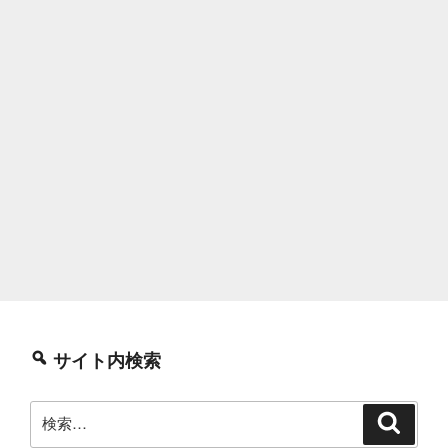
サイト内検索
検
検
索
索: