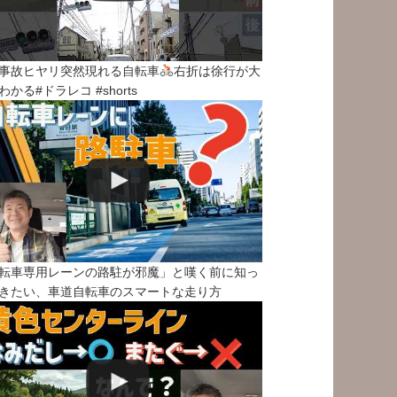
事故ヒヤリ突然現れる自転車
右折は徐行が大
わかる#ドラレコ #shorts
転車専用レーンの路駐が邪魔」と嘆く前に知っ
きたい、車道自転車のスマートな走り方