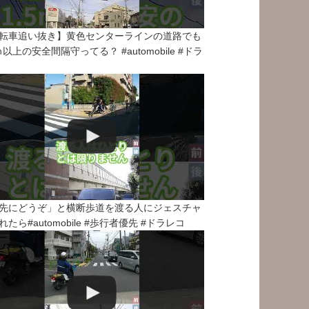
転車追い抜き】黄色センターラインの道路でも
5ｍ以上の安全間隔守ってる？ #automobile #ドラ
先にどうぞ」と横断歩道を渡る人にジェスチャ
れたら#automobile #歩行者優先 #ドラレコ