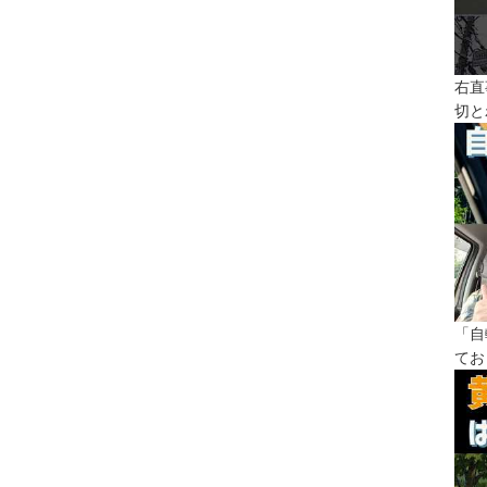
右直
切と
「自
てお