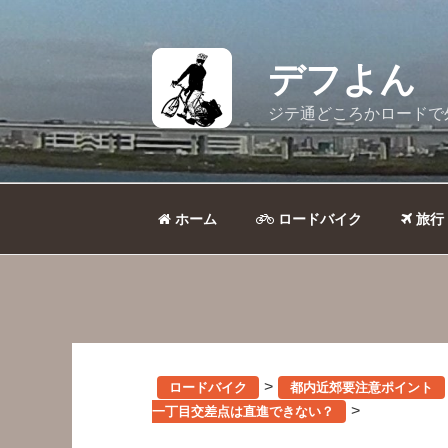
コ
ン
テ
デフよん
ン
ツ
ジテ通どころかロードで
へ
ス
キ
ッ
ホーム
ロードバイク
旅行
プ
>
ロードバイク
都内近郊要注意ポイント
>
一丁目交差点は直進できない？