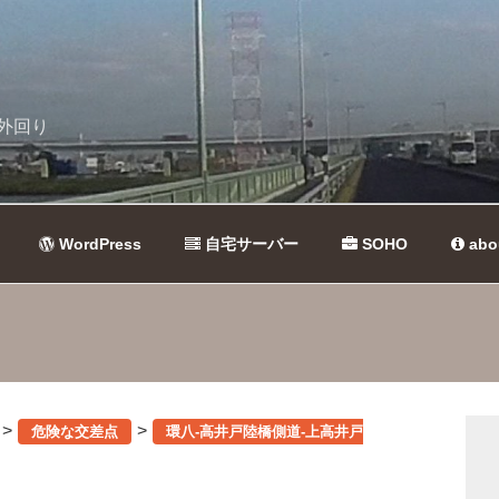
外回り
WordPress
自宅サーバー
SOHO
abo
>
>
危険な交差点
環八-高井戸陸橋側道-上高井戸