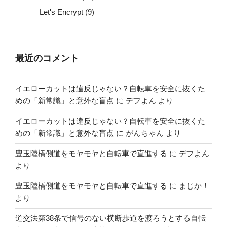
Let's Encrypt
(9)
最近のコメント
イエローカットは違反じゃない？自転車を安全に抜くた
めの「新常識」と意外な盲点
に
デフよん
より
イエローカットは違反じゃない？自転車を安全に抜くた
めの「新常識」と意外な盲点
に
がんちゃん
より
豊玉陸橋側道をモヤモヤと自転車で直進する
に
デフよん
より
豊玉陸橋側道をモヤモヤと自転車で直進する
に
まじか！
より
道交法第38条で信号のない横断歩道を渡ろうとする自転