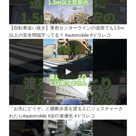
【自転車追い抜き】黄色センターラインの道路でも1.5ｍ
以上の安全間隔守ってる？ #automobile #ドラレコ
「お先にどうぞ」と横断歩道を渡る人にジェスチャーさ
れたら#automobile #歩行者優先 #ドラレコ