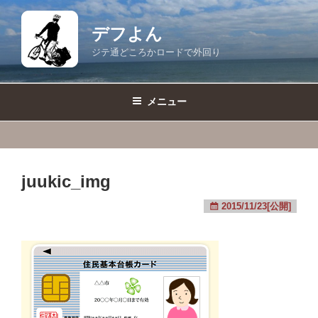
コ
ン
デフよん
テ
ジテ通どころかロードで外回り
ン
ツ
へ
メニュー
ス
キ
ッ
プ
juukic_img
2015/11/23[公開]