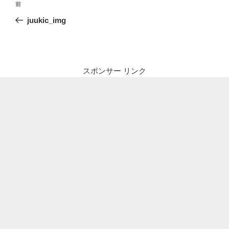
前
前
稿
の
juukic_img
ナ
投
ビ
稿
ゲ
ー
スポンサー リンク
シ
ョ
ン