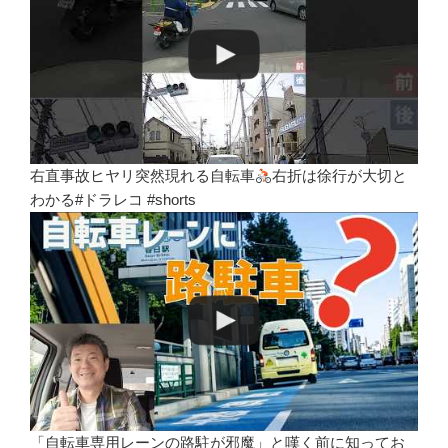
右直事故ヒヤリ突然現れる自転車
右折は徐行が大切と
わかる#ドラレコ #shorts
「自転車専用レーンの路駐が邪魔」と嘆く前に知ってお