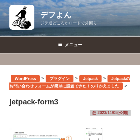
コ
ン
デフよん
テ
ジテ通どころかロードで外回り
ン
ツ
へ
メニュー
ス
キ
ッ
プ
>
>
>
WordPress
プラグイン
Jetpack
Jetpackの
>
お問い合わせフォームが簡単に設置できた！のりかえました
jetpack-form3
2023/11/05[公開]