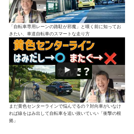
「自転車専用レーンの路駐が邪魔」と嘆く前に知ってお
きたい、車道自転車のスマートな走り方
まだ黄色センターラインで悩んでるの？対向車がいなけ
れば線をはみ出して自転車を追い抜いていい「衝撃の根
拠」