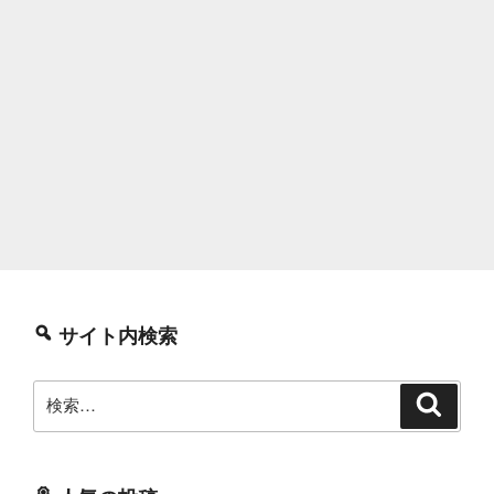
サイト内検索
検
検
索
索: