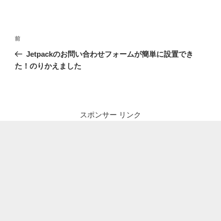
投
前
前
稿
の
Jetpackのお問い合わせフォームが簡単に設置でき
ナ
投
た！のりかえました
ビ
稿
ゲ
ー
シ
スポンサー リンク
ョ
ン