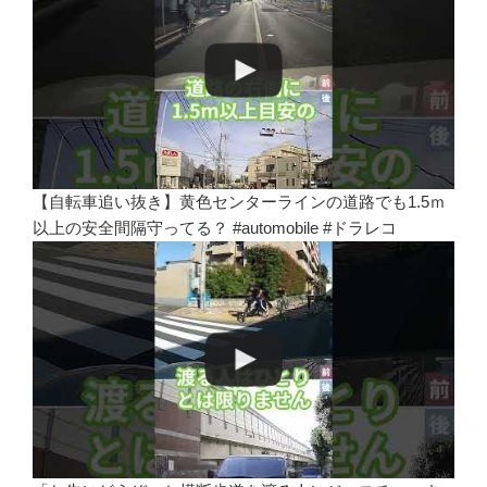
【自転車追い抜き】黄色センターラインの道路でも1.5ｍ
以上の安全間隔守ってる？ #automobile #ドラレコ