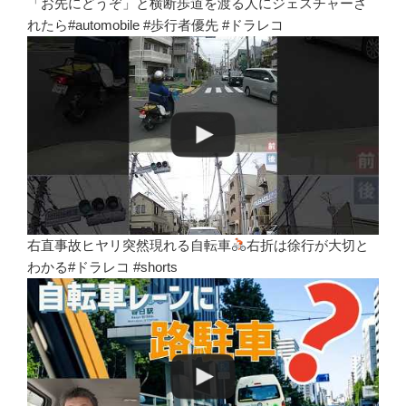
「お先にどうぞ」と横断歩道を渡る人にジェスチャーさ
れたら#automobile #歩行者優先 #ドラレコ
右直事故ヒヤリ突然現れる自転車
右折は徐行が大切と
わかる#ドラレコ #shorts