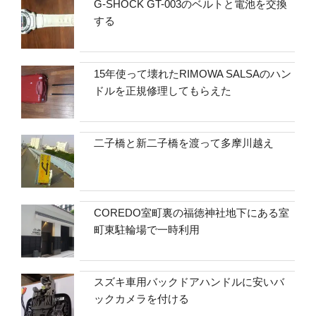
G-SHOCK GT-003のベルトと電池を交換
する
15年使って壊れたRIMOWA SALSAのハン
ドルを正規修理してもらえた
二子橋と新二子橋を渡って多摩川越え
COREDO室町裏の福徳神社地下にある室
町東駐輪場で一時利用
スズキ車用バックドアハンドルに安いバ
ックカメラを付ける