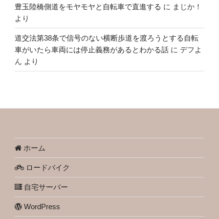
豊玉陸橋側道をモヤモヤと自転車で直進する
に
まじか！
より
道交法第38条で信号のない横断歩道を渡ろうとする自転
車がいたら車両には停止義務があるとわかる話
に
デフよ
ん
より
ホーム
ロードバイク
自宅サーバー
WordPress