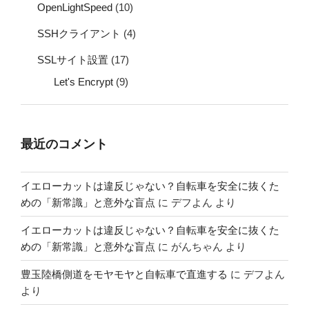
OpenLightSpeed
(10)
SSHクライアント
(4)
SSLサイト設置
(17)
Let's Encrypt
(9)
最近のコメント
イエローカットは違反じゃない？自転車を安全に抜くた
めの「新常識」と意外な盲点
に
デフよん
より
イエローカットは違反じゃない？自転車を安全に抜くた
めの「新常識」と意外な盲点
に
がんちゃん
より
豊玉陸橋側道をモヤモヤと自転車で直進する
に
デフよん
より