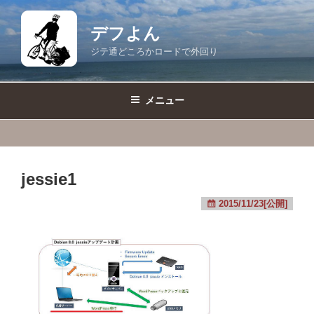
コ
ン
デフよん
テ
ジテ通どころかロードで外回り
ン
ツ
へ
メニュー
ス
キ
ッ
プ
jessie1
2015/11/23[公開]