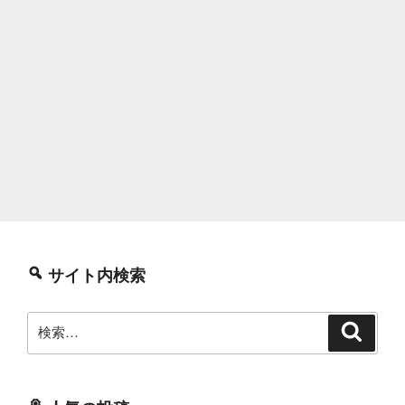
サイト内検索
検
検
索
索: