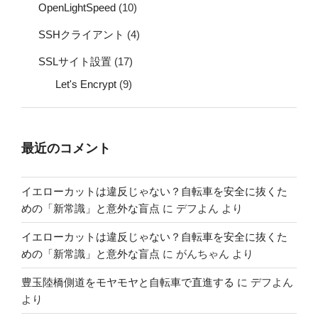
OpenLightSpeed
(10)
SSHクライアント
(4)
SSLサイト設置
(17)
Let's Encrypt
(9)
最近のコメント
イエローカットは違反じゃない？自転車を安全に抜くた
めの「新常識」と意外な盲点
に
デフよん
より
イエローカットは違反じゃない？自転車を安全に抜くた
めの「新常識」と意外な盲点
に
がんちゃん
より
豊玉陸橋側道をモヤモヤと自転車で直進する
に
デフよん
より