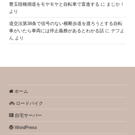
豊玉陸橋側道をモヤモヤと自転車で直進する
に
まじか！
より
道交法第38条で信号のない横断歩道を渡ろうとする自転
車がいたら車両には停止義務があるとわかる話
に
デフよ
ん
より
ホーム
ロードバイク
自宅サーバー
WordPress