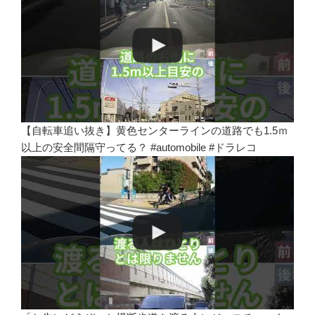
【自転車追い抜き】黄色センターラインの道路でも1.5ｍ
以上の安全間隔守ってる？ #automobile #ドラレコ