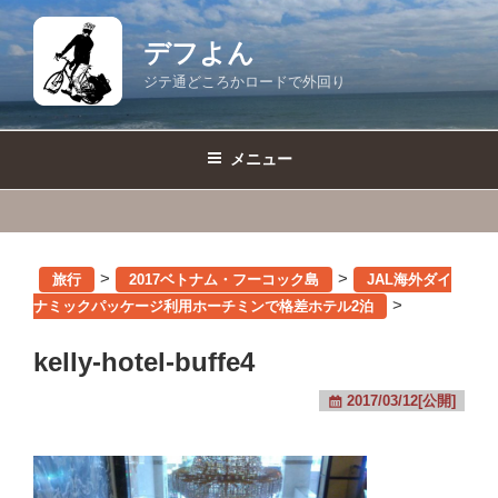
コ
ン
デフよん
テ
ジテ通どころかロードで外回り
ン
ツ
へ
メニュー
ス
キ
ッ
プ
>
>
旅行
2017ベトナム・フーコック島
JAL海外ダイ
>
ナミックパッケージ利用ホーチミンで格差ホテル2泊
kelly-hotel-buffe4
2017/03/12[公開]