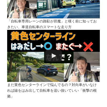
「自転車専用レーンの路駐が邪魔」と嘆く前に知ってお
きたい、車道自転車のスマートな走り方
まだ黄色センターラインで悩んでるの？対向車がいなけ
れば線をはみ出して自転車を追い抜いていい「衝撃の根
拠」