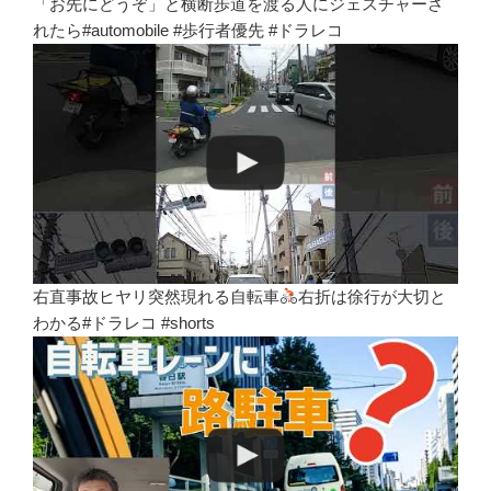
「お先にどうぞ」と横断歩道を渡る人にジェスチャーさ
れたら#automobile #歩行者優先 #ドラレコ
右直事故ヒヤリ突然現れる自転車
右折は徐行が大切と
わかる#ドラレコ #shorts