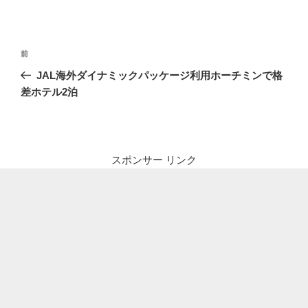
投
前
前
稿
の
JAL海外ダイナミックパッケージ利用ホーチミンで格
ナ
投
差ホテル2泊
ビ
稿
ゲ
ー
シ
スポンサー リンク
ョ
ン