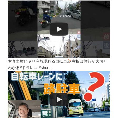
右直事故ヒヤリ突然現れる自転車
右折は徐行が大切と
わかる#ドラレコ #shorts