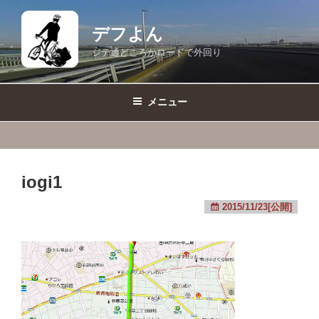
コ
ン
デフよん
テ
ジテ通どころかロードで外回り
ン
ツ
へ
メニュー
ス
キ
ッ
プ
iogi1
2015/11/23[公開]