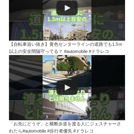
【自転車追い抜き】黄色センターラインの道路でも1.5ｍ
以上の安全間隔守ってる？ #automobile #ドラレコ
「お先にどうぞ」と横断歩道を渡る人にジェスチャーさ
れたら#automobile #歩行者優先 #ドラレコ