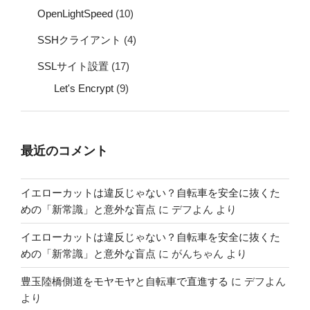
OpenLightSpeed
(10)
SSHクライアント
(4)
SSLサイト設置
(17)
Let's Encrypt
(9)
最近のコメント
イエローカットは違反じゃない？自転車を安全に抜くた
めの「新常識」と意外な盲点
に
デフよん
より
イエローカットは違反じゃない？自転車を安全に抜くた
めの「新常識」と意外な盲点
に
がんちゃん
より
豊玉陸橋側道をモヤモヤと自転車で直進する
に
デフよん
より