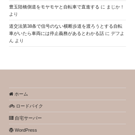
豊玉陸橋側道をモヤモヤと自転車で直進する
に
まじか！
より
道交法第38条で信号のない横断歩道を渡ろうとする自転
車がいたら車両には停止義務があるとわかる話
に
デフよ
ん
より
ホーム
ロードバイク
自宅サーバー
WordPress