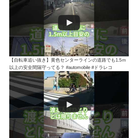
【自転車追い抜き】黄色センターラインの道路でも1.5ｍ
以上の安全間隔守ってる？ #automobile #ドラレコ