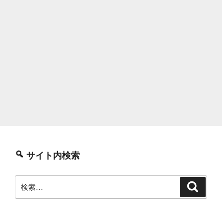
サイト内検索
検
検
索
索: