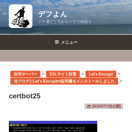
コ
ン
デフよん
テ
ジテ通どころかロードで外回り
ン
ツ
へ
メニュー
ス
キ
ッ
プ
>
>
>
自宅サーバー
SSLサイト設置
Let's Encrypt
>
当ブログにLet’s Encryptの証明書をインストールしました
certbot25
2016/07/19[公開]