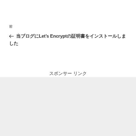
投
前
前
稿
の
当ブログにLet’s Encryptの証明書をインストールしま
ナ
投
した
ビ
稿
ゲ
ー
シ
スポンサー リンク
ョ
ン