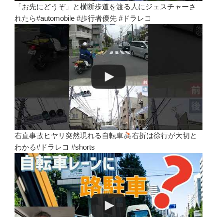
「お先にどうぞ」と横断歩道を渡る人にジェスチャーさ
れたら#automobile #歩行者優先 #ドラレコ
右直事故ヒヤリ突然現れる自転車
右折は徐行が大切と
わかる#ドラレコ #shorts