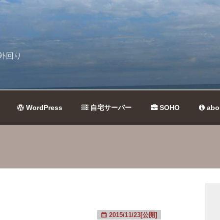
外回り
WordPress
自宅サーバー
SOHO
abo
2015/11/23[公開]