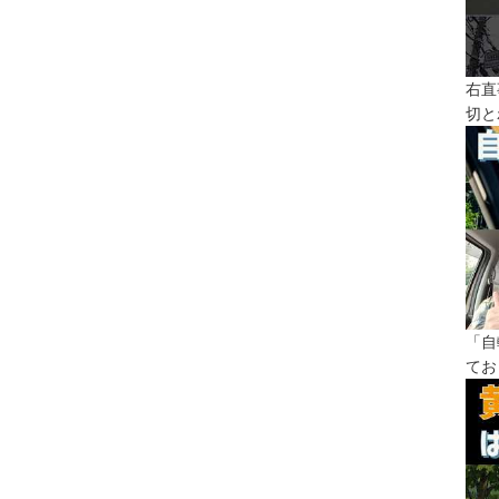
右直
切と
「自
てお