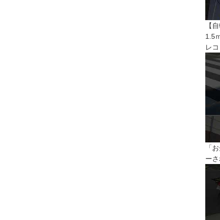
【自
1.
レコ
「お
ーさ