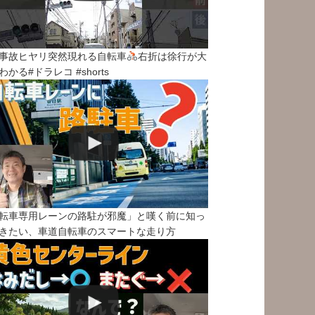
事故ヒヤリ突然現れる自転車
右折は徐行が大
わかる#ドラレコ #shorts
転車専用レーンの路駐が邪魔」と嘆く前に知っ
きたい、車道自転車のスマートな走り方