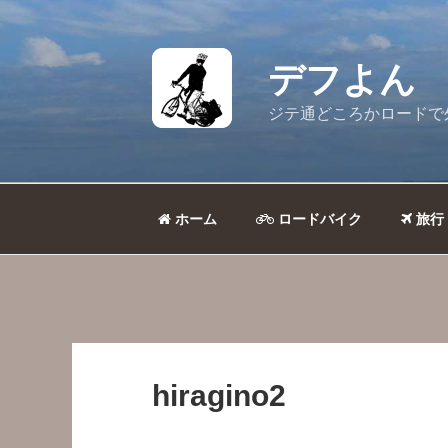
コ
ン
テ
デフよん
ン
ツ
ジテ通どころかロードで
へ
ス
キ
ッ
ホーム
ロードバイク
旅行
プ
hiragino2