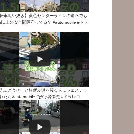
転車追い抜き】黄色センターラインの道路でも
5ｍ以上の安全間隔守ってる？ #automobile #ドラ
先にどうぞ」と横断歩道を渡る人にジェスチャ
れたら#automobile #歩行者優先 #ドラレコ