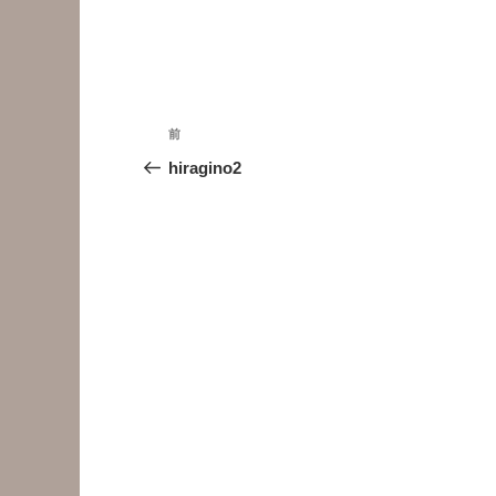
投
前
前
稿
の
hiragino2
投
ナ
稿
ビ
ゲ
ー
シ
ョ
ン