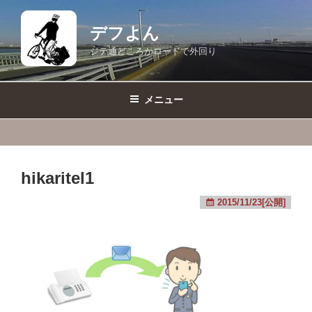
コ
ン
デフよん
テ
ジテ通どころかロードで外回り
ン
ツ
へ
メニュー
ス
キ
ッ
プ
hikaritel1
2015/11/23[公開]