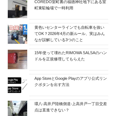
COREDO室町裏の福徳神社地下にある室
町東駐輪場で一時利用
黄色いセンターラインでも自転車を抜い
てOK？2026年4月の新ルール、実はみん
なが誤解している3つのこと
15年使って壊れたRIMOWA SALSAのハン
ドルを正規修理してもらえた
App StoreとGoogle Playのアプリ公式リン
クボタンを出す方法
環八-高井戸陸橋側道-上高井戸一丁目交差
点は直進できない？