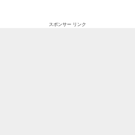
ビ
稿
ゲ
ー
スポンサー リンク
シ
ョ
ン