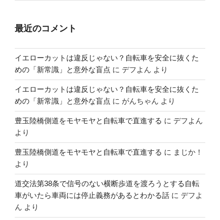
最近のコメント
イエローカットは違反じゃない？自転車を安全に抜くた
めの「新常識」と意外な盲点
に
デフよん
より
イエローカットは違反じゃない？自転車を安全に抜くた
めの「新常識」と意外な盲点
に
がんちゃん
より
豊玉陸橋側道をモヤモヤと自転車で直進する
に
デフよん
より
豊玉陸橋側道をモヤモヤと自転車で直進する
に
まじか！
より
道交法第38条で信号のない横断歩道を渡ろうとする自転
車がいたら車両には停止義務があるとわかる話
に
デフよ
ん
より