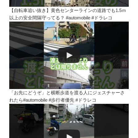
【自転車追い抜き】黄色センターラインの道路でも1.5ｍ
以上の安全間隔守ってる？ #automobile #ドラレコ
「お先にどうぞ」と横断歩道を渡る人にジェスチャーさ
れたら#automobile #歩行者優先 #ドラレコ