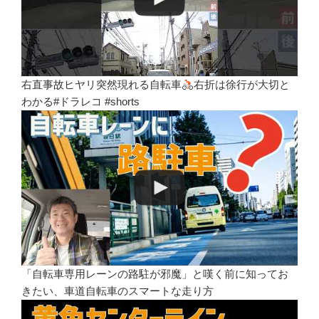
右直事故ヒヤリ突然現れる自転車
右折は徐行が大切と
わかる#ドラレコ #shorts
「自転車専用レーンの路駐が邪魔」と嘆く前に知ってお
きたい、車道自転車のスマートな走り方