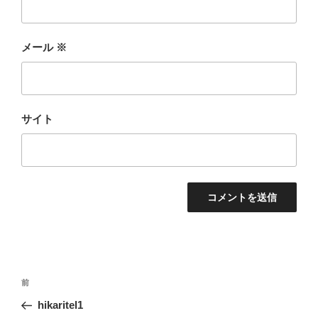
メール
※
サイト
投
前
前
稿
の
hikaritel1
ナ
投