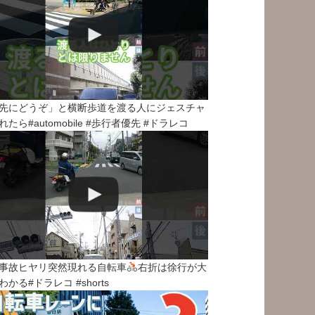
先にどうぞ」と横断歩道を渡る人にジェスチャ
れたら#automobile #歩行者優先 #ドラレコ
事故ヒヤリ突然現れる自転車
右折は徐行が大
わかる#ドラレコ #shorts