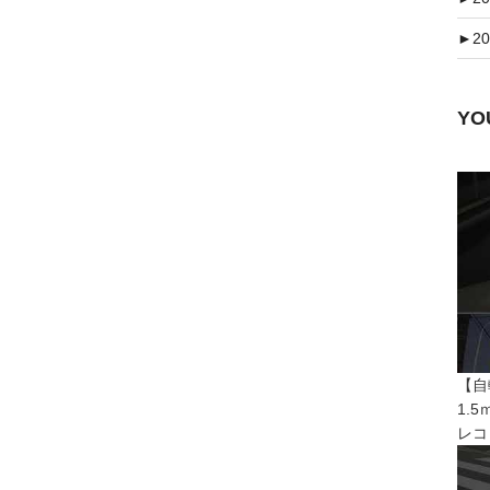
►
20
Y
【自
1.
レコ