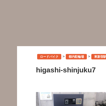
>
>
ロードバイク
都内駐輪場
東新宿
higashi-shinjuku7