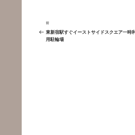
投
前
前
稿
の
東新宿駅すぐイーストサイドスクエア一時
投
用駐輪場
ナ
稿
ビ
ゲ
ー
シ
ョ
ン