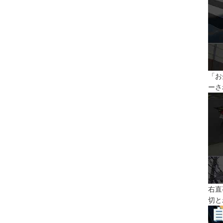
「お
ーさ
右直
切と