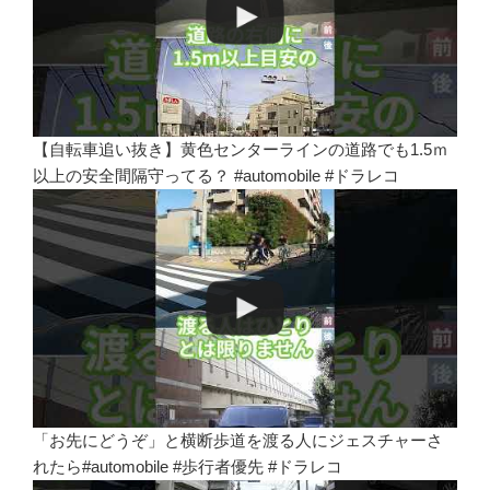
【自転車追い抜き】黄色センターラインの道路でも1.5ｍ
以上の安全間隔守ってる？ #automobile #ドラレコ
「お先にどうぞ」と横断歩道を渡る人にジェスチャーさ
れたら#automobile #歩行者優先 #ドラレコ