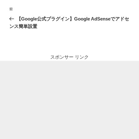
投
前
前
稿
の
【Google公式プラグイン】Google AdSenseでアドセ
ナ
投
ンス簡単設置
ビ
稿
ゲ
ー
シ
スポンサー リンク
ョ
ン