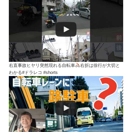
右直事故ヒヤリ突然現れる自転車
右折は徐行が大切と
わかる#ドラレコ #shorts