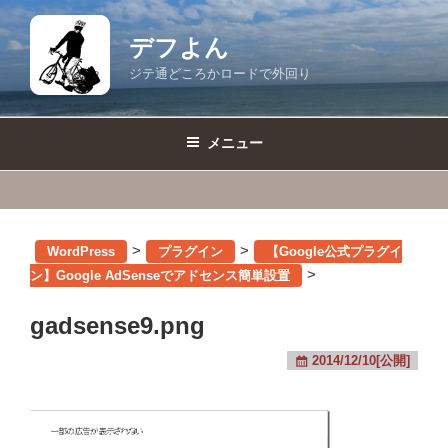
コ
ン
デフよん
テ
ジテ通どころかロードで外回り
ン
ツ
へ
メニュー
ス
キ
ッ
プ
>
>
WordPress
プラグイン
【Google公式プラグイ
>
ン】Google AdSenseでアドセンス簡単設置
gadsense9.png
2014/12/10[公開]