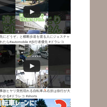
先にどうぞ」と横断歩道を渡る人にジェスチャ
れたら#automobile #歩行者優先 #ドラレコ
事故ヒヤリ突然現れる自転車
右折は徐行が大
わかる#ドラレコ #shorts