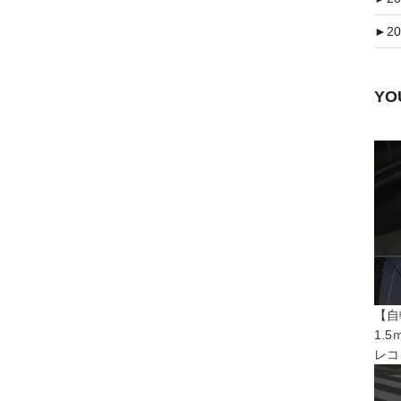
►
20
Y
【自
1.
レコ