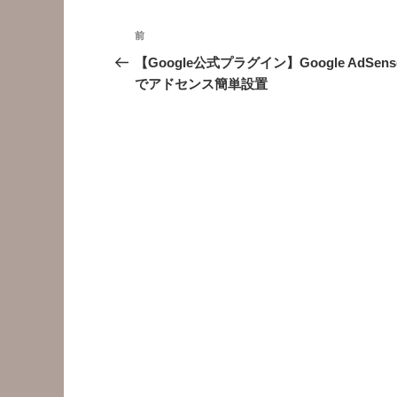
投
前
前
稿
の
【Google公式プラグイン】Google AdSens
投
でアドセンス簡単設置
ナ
稿
ビ
ゲ
ー
シ
ョ
ン