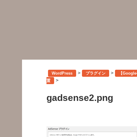
>
>
WordPress
プラグイン
【Goog
>
置
gadsense2.png