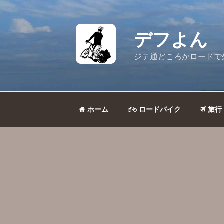
コ
ン
テ
デフよん
ン
ツ
ジテ通どころかロードで
へ
ス
キ
ッ
ホーム
ロードバイク
旅行
プ