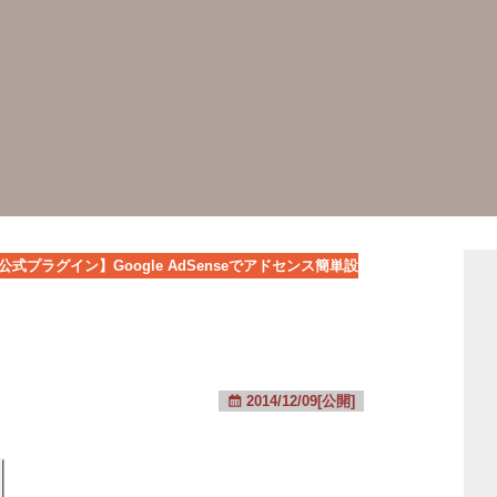
le公式プラグイン】Google AdSenseでアドセンス簡単設
2014/12/09[公開]