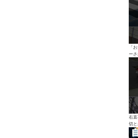
「お
ーさ
右直
切と