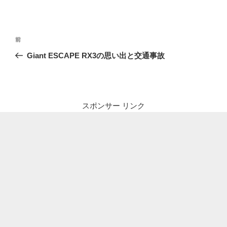
投
前
前
稿
の
Giant ESCAPE RX3の思い出と交通事故
ナ
投
ビ
稿
ゲ
ー
スポンサー リンク
シ
ョ
ン