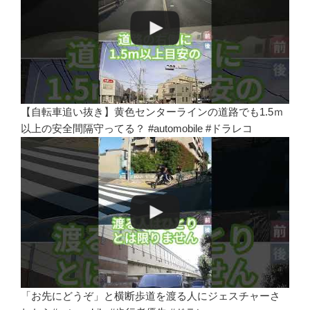
【自転車追い抜き】黄色センターラインの道路でも1.5ｍ
以上の安全間隔守ってる？ #automobile #ドラレコ
「お先にどうぞ」と横断歩道を渡る人にジェスチャーさ