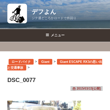
コ
ン
デフよん
テ
ジテ通どころかロードで外回り
ン
ツ
へ
メニュー
ス
キ
ッ
プ
>
>
ロードバイク
Giant
Giant ESCAPE RX3の思い出
>
と交通事故
DSC_0077
2015/03/15[公開]