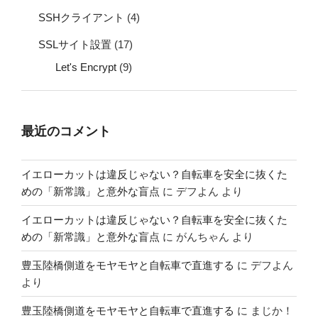
SSHクライアント
(4)
SSLサイト設置
(17)
Let's Encrypt
(9)
最近のコメント
イエローカットは違反じゃない？自転車を安全に抜くた
めの「新常識」と意外な盲点
に
デフよん
より
イエローカットは違反じゃない？自転車を安全に抜くた
めの「新常識」と意外な盲点
に
がんちゃん
より
豊玉陸橋側道をモヤモヤと自転車で直進する
に
デフよん
より
豊玉陸橋側道をモヤモヤと自転車で直進する
に
まじか！