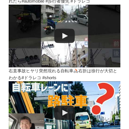
れたら#automobile #歩行者優先 #ドラレコ
右直事故ヒヤリ突然現れる自転車
右折は徐行が大切と
わかる#ドラレコ #shorts