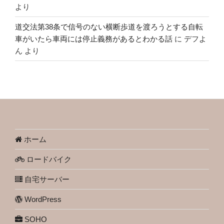
より
道交法第38条で信号のない横断歩道を渡ろうとする自転
車がいたら車両には停止義務があるとわかる話
に
デフよ
ん
より
ホーム
ロードバイク
自宅サーバー
WordPress
SOHO