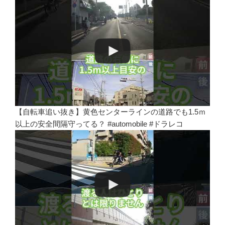
【自転車追い抜き】黄色センターラインの道路でも1.5ｍ
以上の安全間隔守ってる？ #automobile #ドラレコ