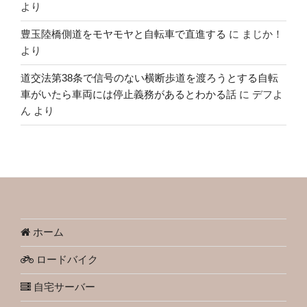
より
豊玉陸橋側道をモヤモヤと自転車で直進する
に
まじか！
より
道交法第38条で信号のない横断歩道を渡ろうとする自転
車がいたら車両には停止義務があるとわかる話
に
デフよ
ん
より
ホーム
ロードバイク
自宅サーバー