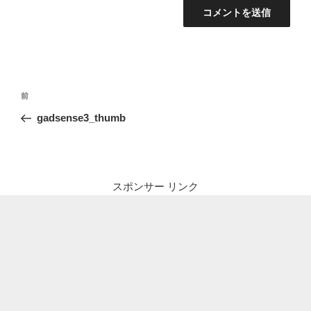
投
前
前
稿
の
gadsense3_thumb
ナ
投
ビ
稿
ゲ
ー
スポンサー リンク
シ
ョ
ン