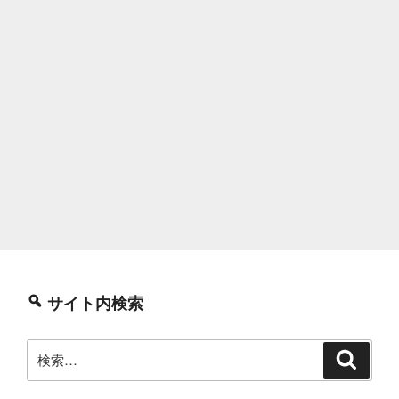
サイト内検索
検
検
索
索: