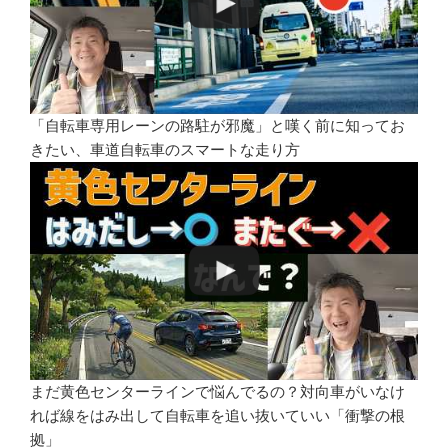
「自転車専用レーンの路駐が邪魔」と嘆く前に知ってお
きたい、車道自転車のスマートな走り方
まだ黄色センターラインで悩んでるの？対向車がいなけ
れば線をはみ出して自転車を追い抜いていい「衝撃の根
拠」