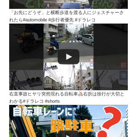
「お先にどうぞ」と横断歩道を渡る人にジェスチャーさ
れたら#automobile #歩行者優先 #ドラレコ
右直事故ヒヤリ突然現れる自転車
右折は徐行が大切と
わかる#ドラレコ #shorts