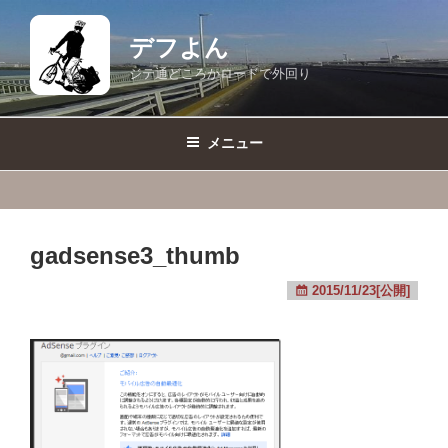
コ
ン
デフよん
テ
ジテ通どころかロードで外回り
ン
ツ
へ
メニュー
ス
キ
ッ
プ
gadsense3_thumb
2015/11/23[公開]