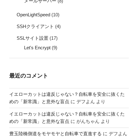
メールサーバー
(8)
OpenLightSpeed
(10)
SSHクライアント
(4)
SSLサイト設置
(17)
Let's Encrypt
(9)
最近のコメント
イエローカットは違反じゃない？自転車を安全に抜くた
めの「新常識」と意外な盲点
に
デフよん
より
イエローカットは違反じゃない？自転車を安全に抜くた
めの「新常識」と意外な盲点
に
がんちゃん
より
豊玉陸橋側道をモヤモヤと自転車で直進する
に
デフよん