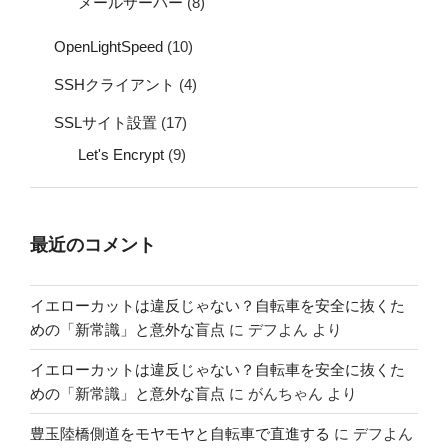
メールサーバー
(8)
OpenLightSpeed
(10)
SSHクライアント
(4)
SSLサイト設置
(17)
Let's Encrypt
(9)
最近のコメント
イエローカットは違反じゃない？自転車を安全に抜くた
めの「新常識」と意外な盲点
に
デフよん
より
イエローカットは違反じゃない？自転車を安全に抜くた
めの「新常識」と意外な盲点
に
がんちゃん
より
豊玉陸橋側道をモヤモヤと自転車で直進する
に
デフよん