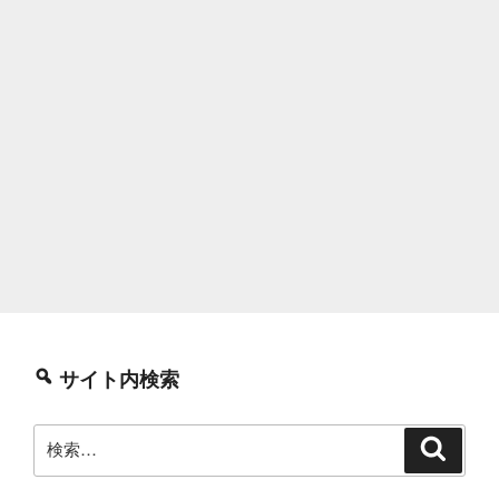
サイト内検索
検
検
索
索: