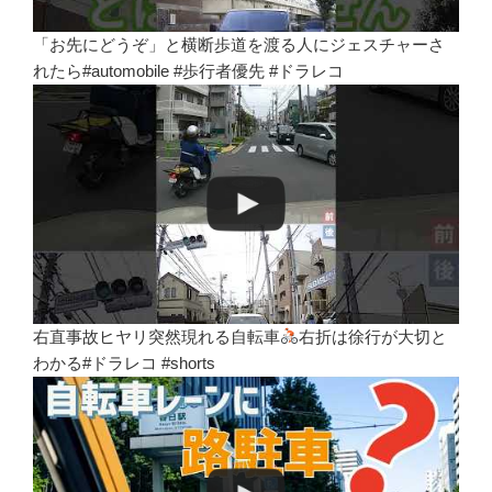
「お先にどうぞ」と横断歩道を渡る人にジェスチャーさ
れたら#automobile #歩行者優先 #ドラレコ
右直事故ヒヤリ突然現れる自転車
右折は徐行が大切と
わかる#ドラレコ #shorts