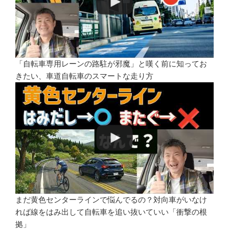
「自転車専用レーンの路駐が邪魔」と嘆く前に知ってお
きたい、車道自転車のスマートな走り方
まだ黄色センターラインで悩んでるの？対向車がいなけ
れば線をはみ出して自転車を追い抜いていい「衝撃の根
拠」