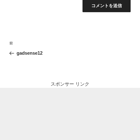
投
前
前
稿
の
gadsense12
ナ
投
ビ
稿
ゲ
ー
スポンサー リンク
シ
ョ
ン