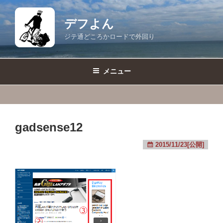
コ
ン
デフよん
テ
ジテ通どころかロードで外回り
ン
ツ
へ
メニュー
ス
キ
ッ
プ
gadsense12
2015/11/23[公開]