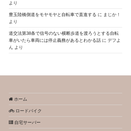
より
豊玉陸橋側道をモヤモヤと自転車で直進する
に
まじか！
より
道交法第38条で信号のない横断歩道を渡ろうとする自転
車がいたら車両には停止義務があるとわかる話
に
デフよ
ん
より
ホーム
ロードバイク
自宅サーバー