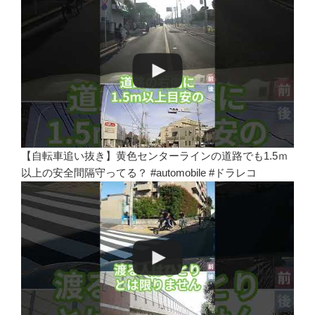
【自転車追い抜き】黄色センターラインの道路でも1.5ｍ
以上の安全間隔守ってる？ #automobile #ドラレコ