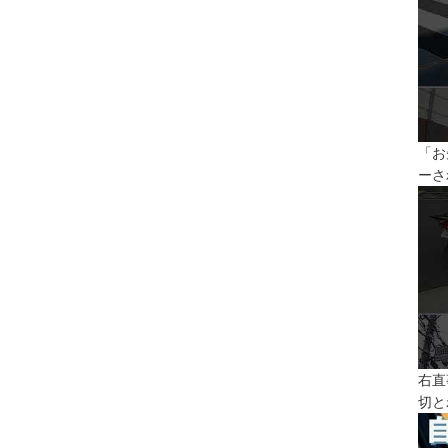
「お
ーさ
右直
切と