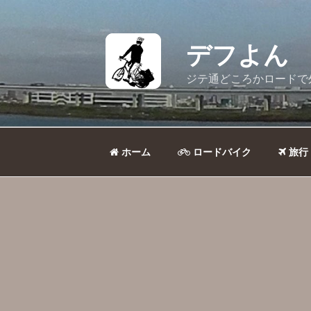
コ
ン
テ
デフよん
ン
ツ
ジテ通どころかロードで
へ
ス
キ
ッ
ホーム
ロードバイク
旅行
プ