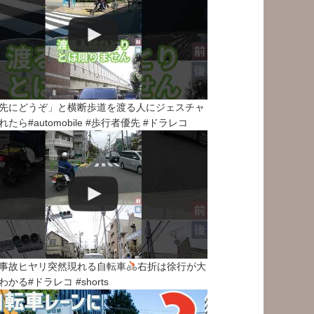
先にどうぞ」と横断歩道を渡る人にジェスチャ
れたら#automobile #歩行者優先 #ドラレコ
事故ヒヤリ突然現れる自転車
右折は徐行が大
わかる#ドラレコ #shorts