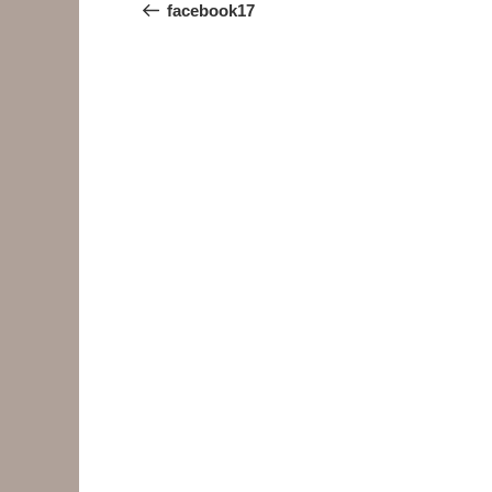
稿
の
facebook17
投
ナ
稿
ビ
ゲ
ー
シ
ョ
ン