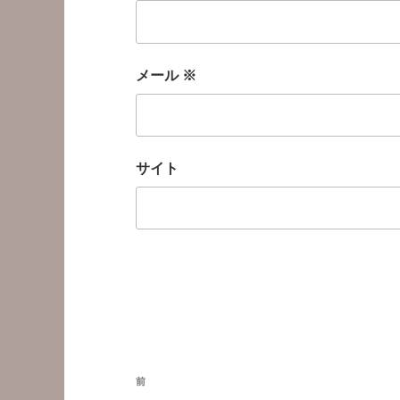
メール
※
サイト
投
前
前