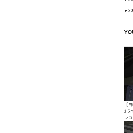
►
20
Y
【自
1.
レコ