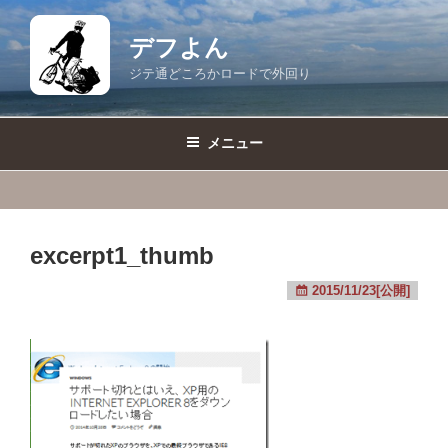
コ
ン
デフよん
テ
ジテ通どころかロードで外回り
ン
ツ
へ
メニュー
ス
キ
ッ
プ
excerpt1_thumb
2015/11/23[公開]