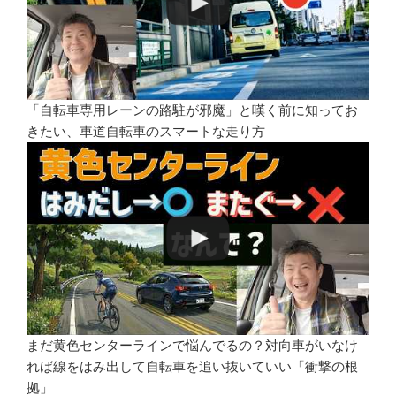
「自転車専用レーンの路駐が邪魔」と嘆く前に知ってお
きたい、車道自転車のスマートな走り方
まだ黄色センターラインで悩んでるの？対向車がいなけ
れば線をはみ出して自転車を追い抜いていい「衝撃の根
拠」