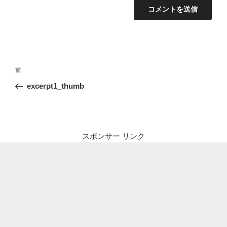
投
前
前
稿
の
excerpt1_thumb
ナ
投
ビ
稿
ゲ
ー
スポンサー リンク
シ
ョ
ン