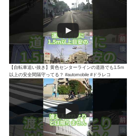
【自転車追い抜き】黄色センターラインの道路でも1.5ｍ
以上の安全間隔守ってる？ #automobile #ドラレコ