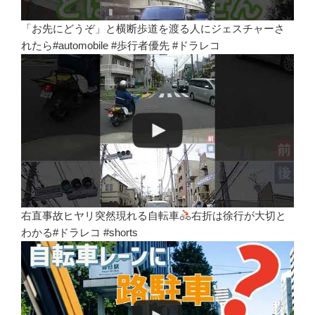
「お先にどうぞ」と横断歩道を渡る人にジェスチャーさ
れたら#automobile #歩行者優先 #ドラレコ
右直事故ヒヤリ突然現れる自転車
右折は徐行が大切と
わかる#ドラレコ #shorts