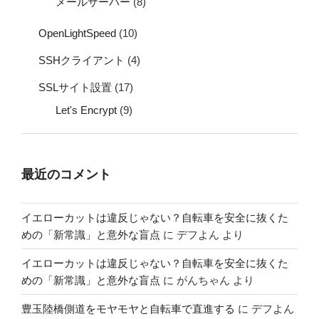
メールサーバー
(8)
OpenLightSpeed
(10)
SSHクライアント
(4)
SSLサイト設置
(17)
Let's Encrypt
(9)
最近のコメント
イエローカットは違反じゃない？自転車を安全に抜くた
めの「新常識」と意外な盲点
に
デフよん
より
イエローカットは違反じゃない？自転車を安全に抜くた
めの「新常識」と意外な盲点
に
がんちゃん
より
豊玉陸橋側道をモヤモヤと自転車で直進する
に
デフよん