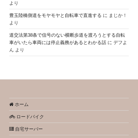
より
豊玉陸橋側道をモヤモヤと自転車で直進する
に
まじか！
より
道交法第38条で信号のない横断歩道を渡ろうとする自転
車がいたら車両には停止義務があるとわかる話
に
デフよ
ん
より
ホーム
ロードバイク
自宅サーバー