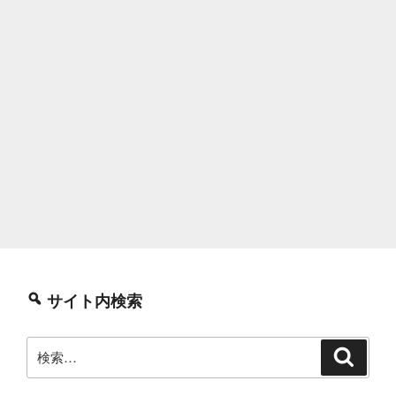
サイト内検索
検
検
索
索: