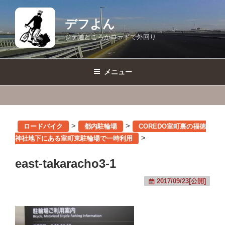
コ
ン
デフよん
テ
ジテ通どころかロードで外回り
ン
ツ
へ
メニュー
ス
キ
ッ
プ
>
>
ロードバイク
都内駐輪場
COREDO室町裏の福徳
>
神社地下にある室町東駐輪場で一時利用
east-takaracho3-1
2017/09/23[公開]