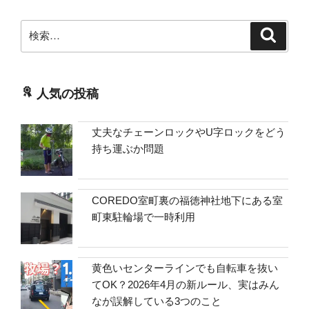
検
検
索
索:
人気の投稿
丈夫なチェーンロックやU字ロックをどう
持ち運ぶか問題
COREDO室町裏の福徳神社地下にある室
町東駐輪場で一時利用
黄色いセンターラインでも自転車を抜い
てOK？2026年4月の新ルール、実はみん
なが誤解している3つのこと