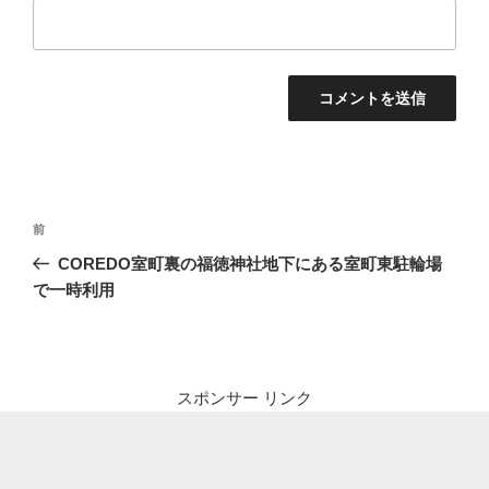
投
前
前
稿
の
COREDO室町裏の福徳神社地下にある室町東駐輪場
ナ
投
で一時利用
ビ
稿
ゲ
ー
シ
スポンサー リンク
ョ
ン