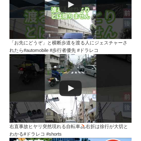
「お先にどうぞ」と横断歩道を渡る人にジェスチャーさ
れたら#automobile #歩行者優先 #ドラレコ
右直事故ヒヤリ突然現れる自転車
右折は徐行が大切と
わかる#ドラレコ #shorts