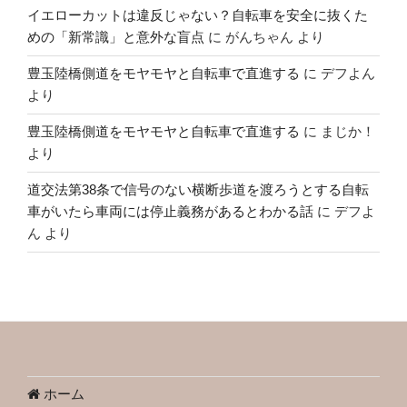
イエローカットは違反じゃない？自転車を安全に抜くた
めの「新常識」と意外な盲点
に
がんちゃん
より
豊玉陸橋側道をモヤモヤと自転車で直進する
に
デフよん
より
豊玉陸橋側道をモヤモヤと自転車で直進する
に
まじか！
より
道交法第38条で信号のない横断歩道を渡ろうとする自転
車がいたら車両には停止義務があるとわかる話
に
デフよ
ん
より
ホーム