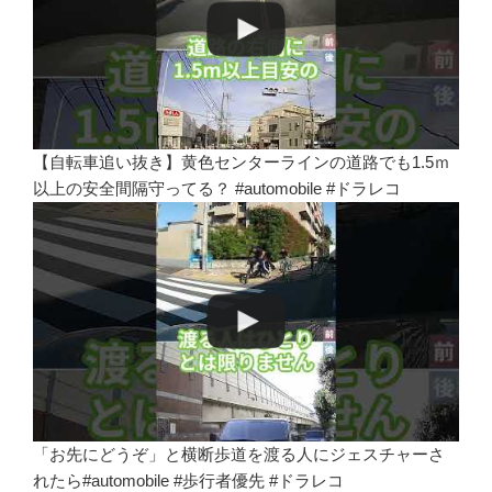
【自転車追い抜き】黄色センターラインの道路でも1.5ｍ
以上の安全間隔守ってる？ #automobile #ドラレコ
「お先にどうぞ」と横断歩道を渡る人にジェスチャーさ
れたら#automobile #歩行者優先 #ドラレコ