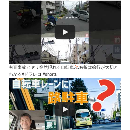
右直事故ヒヤリ突然現れる自転車
右折は徐行が大切と
わかる#ドラレコ #shorts