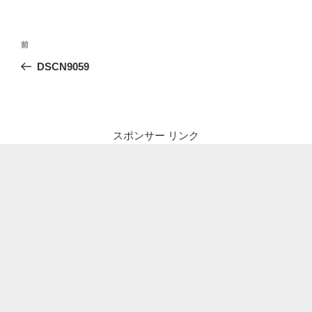
投
前
前
稿
の
DSCN9059
ナ
投
ビ
稿
ゲ
ー
スポンサー リンク
シ
ョ
ン