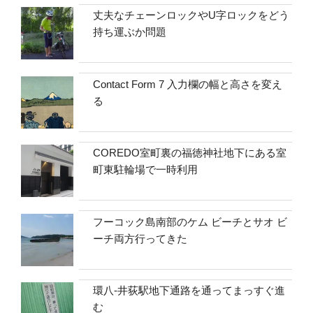
丈夫なチェーンロックやU字ロックをどう
持ち運ぶか問題
Contact Form 7 入力欄の幅と高さを変え
る
COREDO室町裏の福徳神社地下にある室
町東駐輪場で一時利用
フーコック島南部のケム ビーチとサオ ビ
ーチ両方行ってきた
環八-井荻駅地下通路を通ってまっすぐ進
む