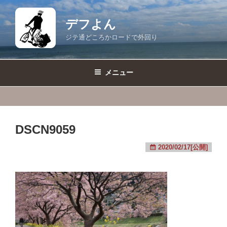
コ
ン
デフよん
テ
ジテ通どころかロードで外回り
ン
ツ
へ
メニュー
ス
キ
ッ
プ
DSCN9059
2020/02/17[公開]