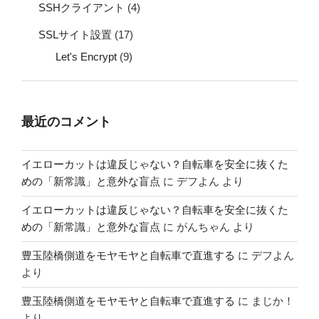
SSHクライアント
(4)
SSLサイト設置
(17)
Let's Encrypt
(9)
最近のコメント
イエローカットは違反じゃない？自転車を安全に抜くた
めの「新常識」と意外な盲点
に
デフよん
より
イエローカットは違反じゃない？自転車を安全に抜くた
めの「新常識」と意外な盲点
に
がんちゃん
より
豊玉陸橋側道をモヤモヤと自転車で直進する
に
デフよん
より
豊玉陸橋側道をモヤモヤと自転車で直進する
に
まじか！
より