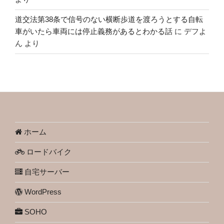
道交法第38条で信号のない横断歩道を渡ろうとする自転
車がいたら車両には停止義務があるとわかる話
に
デフよ
ん
より
ホーム
ロードバイク
自宅サーバー
WordPress
SOHO