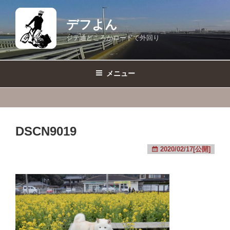
コ
ン
デフよん
テ
ジテ通どころかロードで外回り
ン
ツ
へ
メニュー
ス
キ
ッ
プ
DSCN9019
2020/02/17[公開]