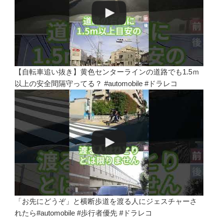
【自転車追い抜き】黄色センターラインの道路でも1.5ｍ
以上の安全間隔守ってる？ #automobile #ドラレコ
「お先にどうぞ」と横断歩道を渡る人にジェスチャーさ
れたら#automobile #歩行者優先 #ドラレコ