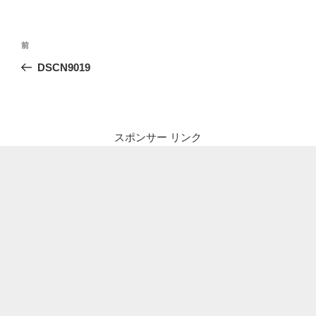
投
前
前
稿
の
DSCN9019
ナ
投
ビ
稿
ゲ
ー
スポンサー リンク
シ
ョ
ン