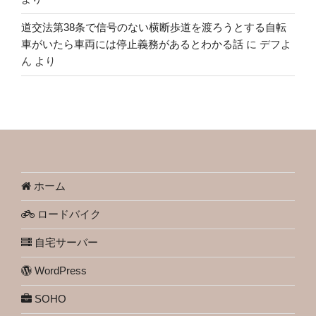
道交法第38条で信号のない横断歩道を渡ろうとする自転
車がいたら車両には停止義務があるとわかる話
に
デフよ
ん
より
ホーム
ロードバイク
自宅サーバー
WordPress
SOHO