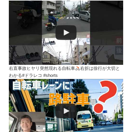
右直事故ヒヤリ突然現れる自転車
右折は徐行が大切と
わかる#ドラレコ #shorts