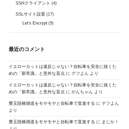
SSHクライアント
(4)
SSLサイト設置
(17)
Let's Encrypt
(9)
最近のコメント
イエローカットは違反じゃない？自転車を安全に抜くた
めの「新常識」と意外な盲点
に
デフよん
より
イエローカットは違反じゃない？自転車を安全に抜くた
めの「新常識」と意外な盲点
に
がんちゃん
より
豊玉陸橋側道をモヤモヤと自転車で直進する
に
デフよん
より
豊玉陸橋側道をモヤモヤと自転車で直進する
に
まじか！
より