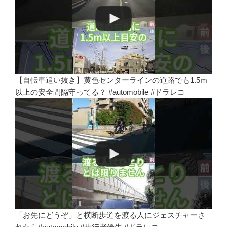
【自転車追い抜き】黄色センターラインの道路でも1.5ｍ
以上の安全間隔守ってる？ #automobile #ドラレコ
「お先にどうぞ」と横断歩道を渡る人にジェスチャーさ