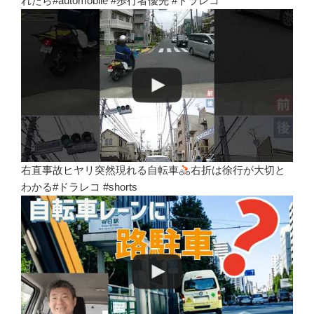
れたら#automobile #歩行者優先 #ドラレコ
右直事故ヒヤリ突然現れる自転車
右折は徐行が大切と
わかる#ドラレコ #shorts