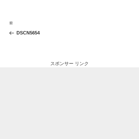
投
前
前
稿
の
DSCN5654
ナ
投
ビ
稿
ゲ
ー
スポンサー リンク
シ
ョ
ン