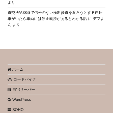
より
道交法第38条で信号のない横断歩道を渡ろうとする自転
車がいたら車両には停止義務があるとわかる話
に
デフよ
ん
より
ホーム
ロードバイク
自宅サーバー
WordPress
SOHO