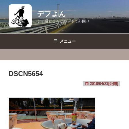
コ
ン
デフよん
テ
ジテ通どころかロードで外回り
ン
ツ
へ
メニュー
ス
キ
ッ
プ
DSCN5654
2018/04/23[公開]