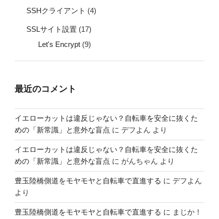
SSHクライアント
(4)
SSLサイト設置
(17)
Let's Encrypt
(9)
最近のコメント
イエローカットは違反じゃない？自転車を安全に抜くた
めの「新常識」と意外な盲点
に
デフよん
より
イエローカットは違反じゃない？自転車を安全に抜くた
めの「新常識」と意外な盲点
に
がんちゃん
より
豊玉陸橋側道をモヤモヤと自転車で直進する
に
デフよん
より
豊玉陸橋側道をモヤモヤと自転車で直進する
に
まじか！