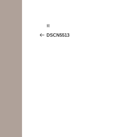
投
前
前
稿
の
DSCN5513
投
ナ
稿
ビ
ゲ
ー
シ
ョ
ン