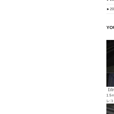
►
20
Y
【自
1.
レコ