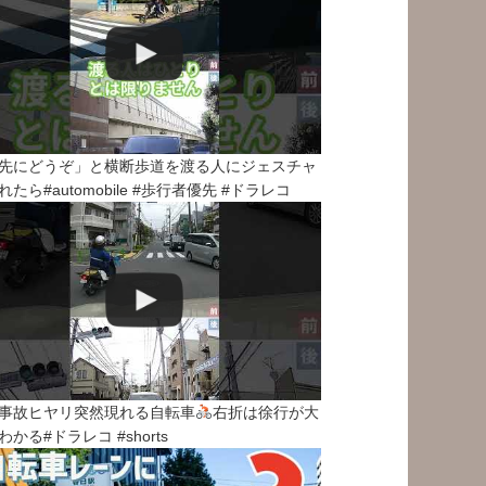
先にどうぞ」と横断歩道を渡る人にジェスチャ
れたら#automobile #歩行者優先 #ドラレコ
事故ヒヤリ突然現れる自転車
右折は徐行が大
わかる#ドラレコ #shorts