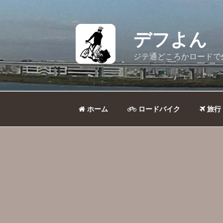
コ
ン
テ
デフよん
ン
ツ
ジテ通どころかロードで
へ
ス
キ
ッ
ホーム
ロードバイク
旅行
プ