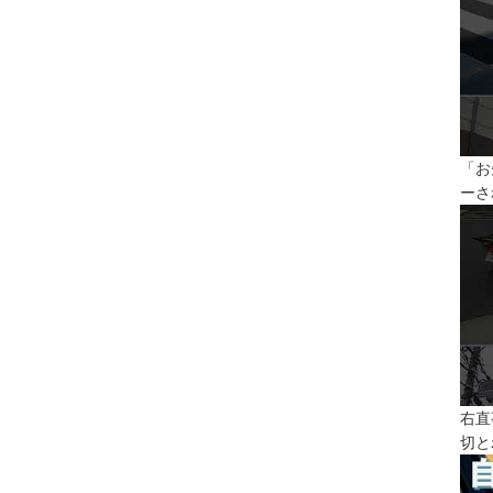
「お
ーさ
右直
切と