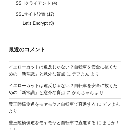
SSHクライアント
(4)
SSLサイト設置
(17)
Let's Encrypt
(9)
最近のコメント
イエローカットは違反じゃない？自転車を安全に抜くた
めの「新常識」と意外な盲点
に
デフよん
より
イエローカットは違反じゃない？自転車を安全に抜くた
めの「新常識」と意外な盲点
に
がんちゃん
より
豊玉陸橋側道をモヤモヤと自転車で直進する
に
デフよん
より
豊玉陸橋側道をモヤモヤと自転車で直進する
に
まじか！
より