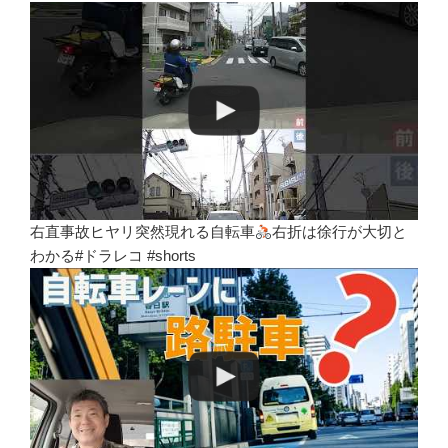
右直事故ヒヤリ突然現れる自転車
右折は徐行が大切と
わかる#ドラレコ #shorts