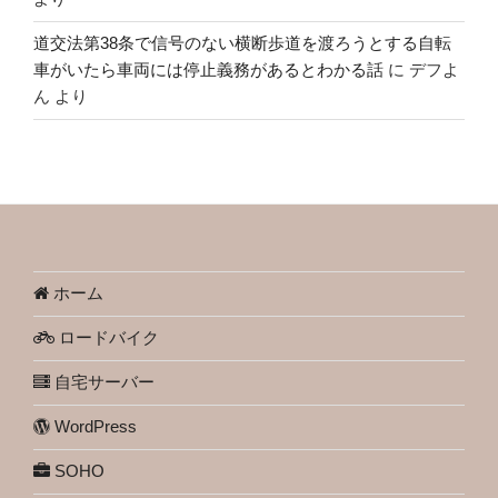
道交法第38条で信号のない横断歩道を渡ろうとする自転
車がいたら車両には停止義務があるとわかる話
に
デフよ
ん
より
ホーム
ロードバイク
自宅サーバー
WordPress
SOHO