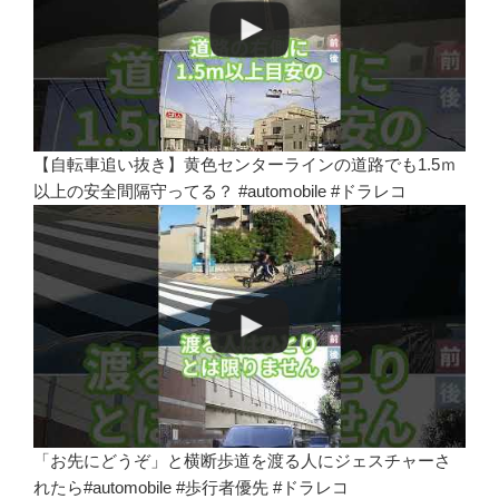
【自転車追い抜き】黄色センターラインの道路でも1.5ｍ
以上の安全間隔守ってる？ #automobile #ドラレコ
「お先にどうぞ」と横断歩道を渡る人にジェスチャーさ
れたら#automobile #歩行者優先 #ドラレコ