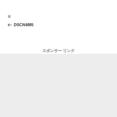
投
前
前
稿
の
DSCN4885
ナ
投
ビ
稿
ゲ
ー
スポンサー リンク
シ
ョ
ン