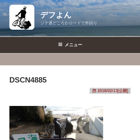
コ
ン
デフよん
テ
ジテ通どころかロードで外回り
ン
ツ
へ
メニュー
ス
キ
ッ
プ
DSCN4885
2018/02/13[公開]