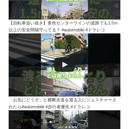
【自転車追い抜き】黄色センターラインの道路でも1.5ｍ
以上の安全間隔守ってる？ #automobile #ドラレコ
「お先にどうぞ」と横断歩道を渡る人にジェスチャーさ
れたら#automobile #歩行者優先 #ドラレコ