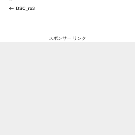
稿
の
DSC_rx3
ナ
投
ビ
稿
ゲ
ー
スポンサー リンク
シ
ョ
ン