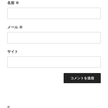
名前
※
メール
※
サイト
投
前
前