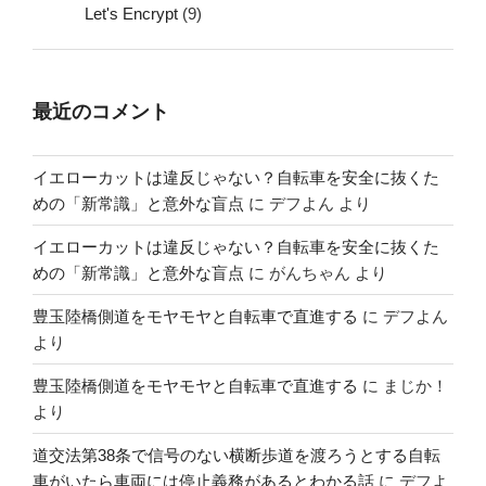
Let's Encrypt
(9)
最近のコメント
イエローカットは違反じゃない？自転車を安全に抜くた
めの「新常識」と意外な盲点
に
デフよん
より
イエローカットは違反じゃない？自転車を安全に抜くた
めの「新常識」と意外な盲点
に
がんちゃん
より
豊玉陸橋側道をモヤモヤと自転車で直進する
に
デフよん
より
豊玉陸橋側道をモヤモヤと自転車で直進する
に
まじか！
より
道交法第38条で信号のない横断歩道を渡ろうとする自転
車がいたら車両には停止義務があるとわかる話
に
デフよ