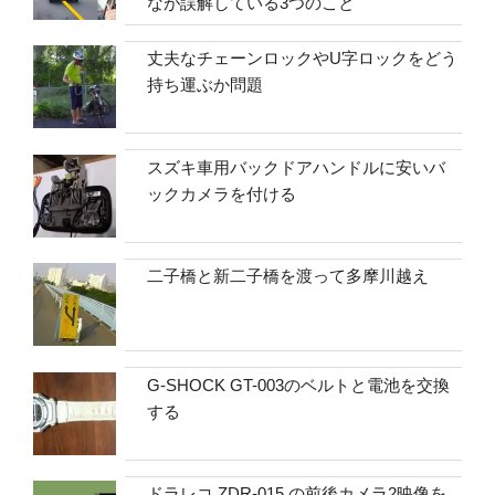
なが誤解している3つのこと
丈夫なチェーンロックやU字ロックをどう
持ち運ぶか問題
スズキ車用バックドアハンドルに安いバ
ックカメラを付ける
二子橋と新二子橋を渡って多摩川越え
G-SHOCK GT-003のベルトと電池を交換
する
ドラレコ ZDR-015 の前後カメラ2映像を