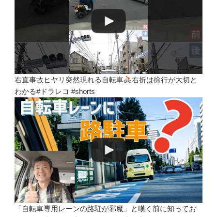
右直事故ヒヤリ突然現れる自転車
右折は徐行が大切と
わかる#ドラレコ #shorts
「自転車専用レーンの路駐が邪魔」と嘆く前に知ってお