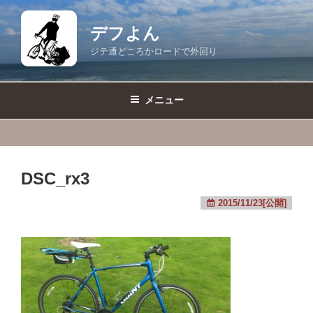
コ
ン
デフよん
テ
ジテ通どころかロードで外回り
ン
ツ
へ
メニュー
ス
キ
ッ
プ
DSC_rx3
2015/11/23[公開]