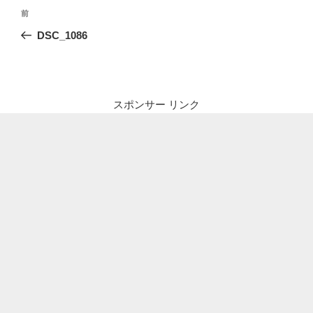
投
前
前
稿
の
DSC_1086
ナ
投
ビ
稿
ゲ
ー
スポンサー リンク
シ
ョ
ン