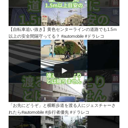
【自転車追い抜き】黄色センターラインの道路でも1.5ｍ
以上の安全間隔守ってる？ #automobile #ドラレコ
「お先にどうぞ」と横断歩道を渡る人にジェスチャーさ
れたら#automobile #歩行者優先 #ドラレコ