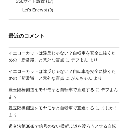
SSLサイト設置
(17)
Let's Encrypt
(9)
最近のコメント
イエローカットは違反じゃない？自転車を安全に抜くた
めの「新常識」と意外な盲点
に
デフよん
より
イエローカットは違反じゃない？自転車を安全に抜くた
めの「新常識」と意外な盲点
に
がんちゃん
より
豊玉陸橋側道をモヤモヤと自転車で直進する
に
デフよん
より
豊玉陸橋側道をモヤモヤと自転車で直進する
に
まじか！
より
道交法第38条で信号のない横断歩道を渡ろうとする自転