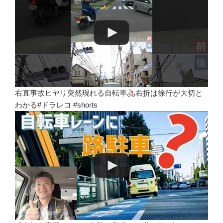
右直事故ヒヤリ突然現れる自転車
右折は徐行が大切と
わかる#ドラレコ #shorts