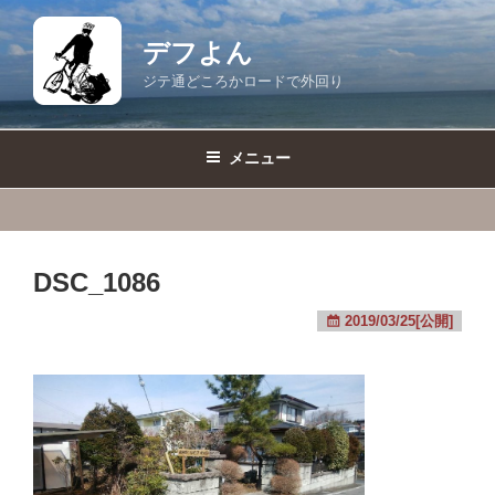
コ
ン
デフよん
テ
ジテ通どころかロードで外回り
ン
ツ
へ
メニュー
ス
キ
ッ
プ
DSC_1086
2019/03/25[公開]