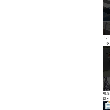
「お
ーさ
右直
切と