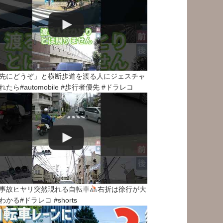
先にどうぞ」と横断歩道を渡る人にジェスチャ
れたら#automobile #歩行者優先 #ドラレコ
事故ヒヤリ突然現れる自転車
右折は徐行が大
わかる#ドラレコ #shorts