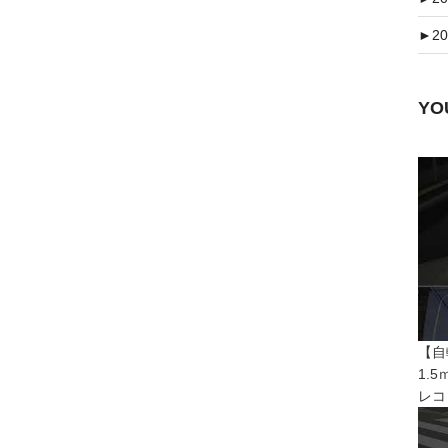
►
20
Y
【自
1.
レコ