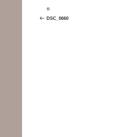
投
前
前
稿
の
DSC_0660
投
ナ
稿
ビ
ゲ
ー
シ
ョ
ン