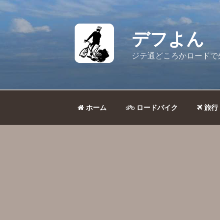
コ
ン
テ
デフよん
ン
ツ
ジテ通どころかロードで
へ
ス
キ
ッ
ホーム
ロードバイク
旅行
プ