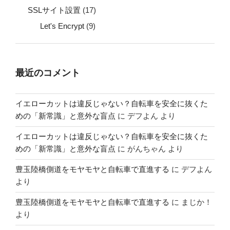
SSLサイト設置
(17)
Let's Encrypt
(9)
最近のコメント
イエローカットは違反じゃない？自転車を安全に抜くた
めの「新常識」と意外な盲点
に
デフよん
より
イエローカットは違反じゃない？自転車を安全に抜くた
めの「新常識」と意外な盲点
に
がんちゃん
より
豊玉陸橋側道をモヤモヤと自転車で直進する
に
デフよん
より
豊玉陸橋側道をモヤモヤと自転車で直進する
に
まじか！
より