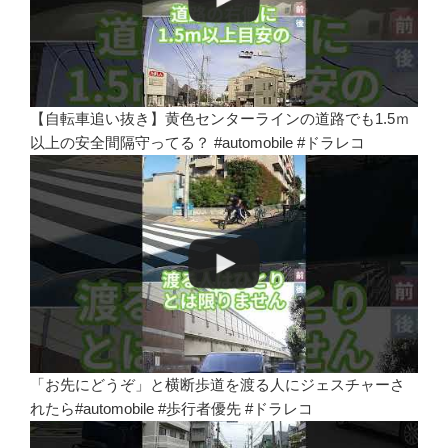
【自転車追い抜き】黄色センターラインの道路でも1.5ｍ
以上の安全間隔守ってる？ #automobile #ドラレコ
「お先にどうぞ」と横断歩道を渡る人にジェスチャーさ
れたら#automobile #歩行者優先 #ドラレコ