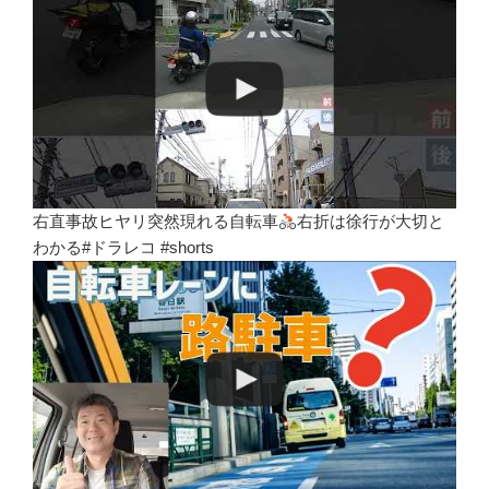
右直事故ヒヤリ突然現れる自転車
右折は徐行が大切と
わかる#ドラレコ #shorts