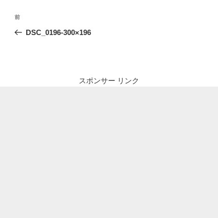
投
前
前
稿
の
DSC_0196-300×196
ナ
投
ビ
稿
ゲ
ー
スポンサー リンク
シ
ョ
ン