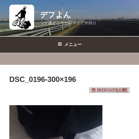
コ
ン
デフよん
テ
ジテ通どころかロードで外回り
ン
ツ
へ
メニュー
ス
キ
ッ
プ
DSC_0196-300×196
2015/11/23[公開]