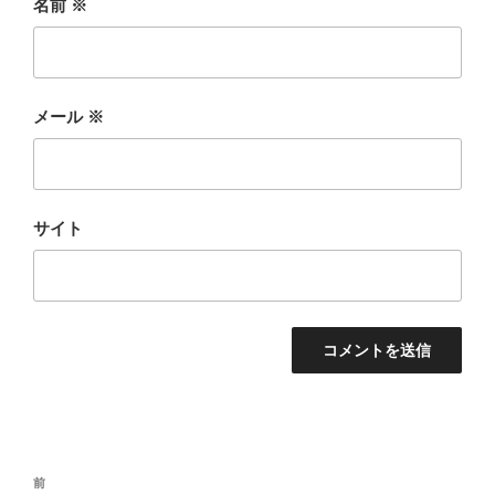
名前
※
メール
※
サイト
投
前
前