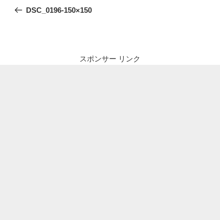
稿
の
DSC_0196-150×150
ナ
投
ビ
稿
ゲ
ー
スポンサー リンク
シ
ョ
ン