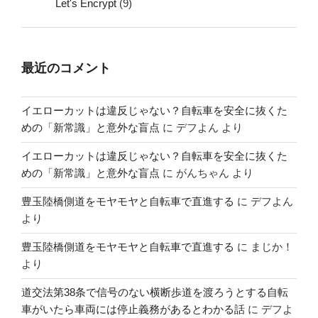
Let's Encrypt
(9)
最近のコメント
イエローカットは違反じゃない？自転車を安全に抜くた
めの「新常識」と意外な盲点
に
デフよん
より
イエローカットは違反じゃない？自転車を安全に抜くた
めの「新常識」と意外な盲点
に
がんちゃん
より
豊玉陸橋側道をモヤモヤと自転車で直進する
に
デフよん
より
豊玉陸橋側道をモヤモヤと自転車で直進する
に
まじか！
より
道交法第38条で信号のない横断歩道を渡ろうとする自転
車がいたら車両には停止義務があるとわかる話
に
デフよ