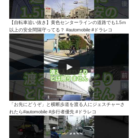
【自転車追い抜き】黄色センターラインの道路でも1.5ｍ
以上の安全間隔守ってる？ #automobile #ドラレコ
「お先にどうぞ」と横断歩道を渡る人にジェスチャーさ
れたら#automobile #歩行者優先 #ドラレコ