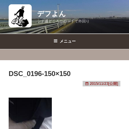
コ
ン
デフよん
テ
ジテ通どころかロードで外回り
ン
ツ
へ
メニュー
ス
キ
ッ
プ
DSC_0196-150×150
2015/11/23[公開]