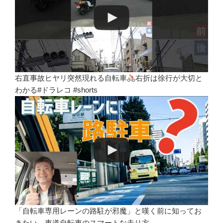
右直事故ヒヤリ突然現れる自転車
右折は徐行が大切と
わかる#ドラレコ #shorts
「自転車専用レーンの路駐が邪魔」と嘆く前に知ってお
きたい、車道自転車のスマートな走り方