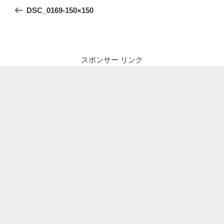
稿
の
DSC_0169-150×150
ナ
投
ビ
稿
ゲ
ー
スポンサー リンク
シ
ョ
ン