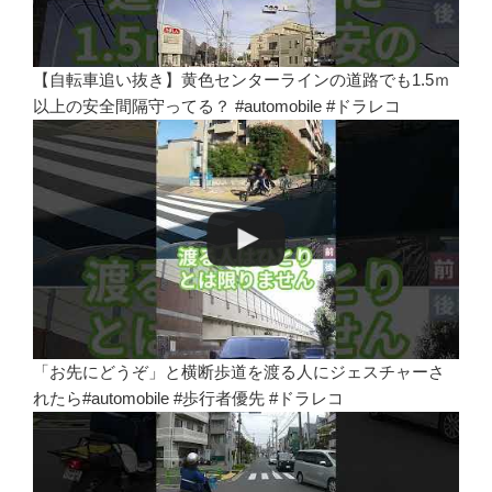
【自転車追い抜き】黄色センターラインの道路でも1.5ｍ
以上の安全間隔守ってる？ #automobile #ドラレコ
「お先にどうぞ」と横断歩道を渡る人にジェスチャーさ
れたら#automobile #歩行者優先 #ドラレコ