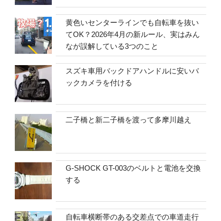
黄色いセンターラインでも自転車を抜い
てOK？2026年4月の新ルール、実はみん
なが誤解している3つのこと
スズキ車用バックドアハンドルに安いバ
ックカメラを付ける
二子橋と新二子橋を渡って多摩川越え
G-SHOCK GT-003のベルトと電池を交換
する
自転車横断帯のある交差点での車道走行