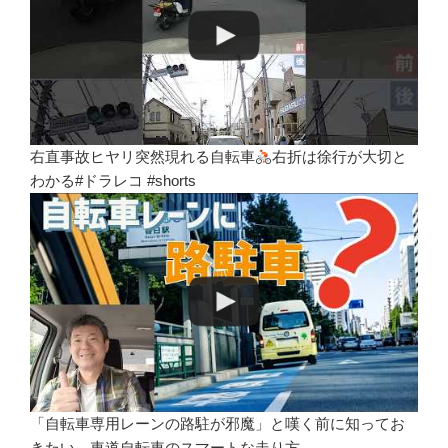
右直事故ヒヤリ突然現れる自転車
右折は徐行が大切と
わかる#ドラレコ #shorts
「自転車専用レーンの路駐が邪魔」と嘆く前に知ってお
きたい、車道自転車のスマートな走り方