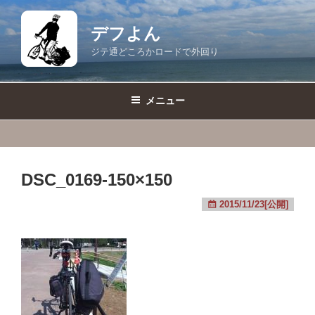
コ
ン
デフよん
テ
ジテ通どころかロードで外回り
ン
ツ
へ
メニュー
ス
キ
ッ
プ
DSC_0169-150×150
2015/11/23[公開]