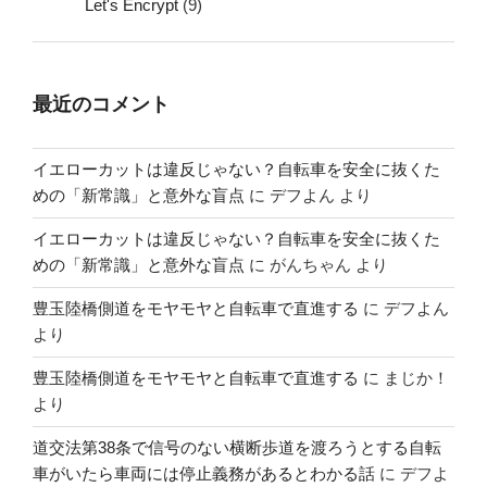
Let's Encrypt
(9)
最近のコメント
イエローカットは違反じゃない？自転車を安全に抜くた
めの「新常識」と意外な盲点
に
デフよん
より
イエローカットは違反じゃない？自転車を安全に抜くた
めの「新常識」と意外な盲点
に
がんちゃん
より
豊玉陸橋側道をモヤモヤと自転車で直進する
に
デフよん
より
豊玉陸橋側道をモヤモヤと自転車で直進する
に
まじか！
より
道交法第38条で信号のない横断歩道を渡ろうとする自転
車がいたら車両には停止義務があるとわかる話
に
デフよ