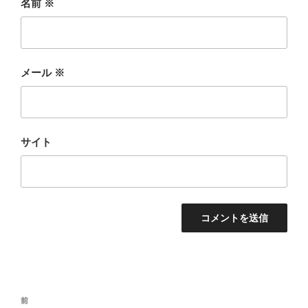
名前
※
メール
※
サイト
投
前
前