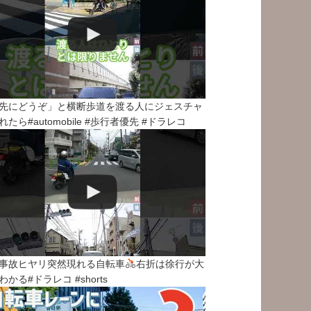
先にどうぞ」と横断歩道を渡る人にジェスチャ
れたら#automobile #歩行者優先 #ドラレコ
事故ヒヤリ突然現れる自転車
右折は徐行が大
わかる#ドラレコ #shorts