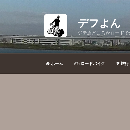
コ
ン
テ
デフよん
ン
ツ
ジテ通どころかロードで
へ
ス
キ
ッ
ホーム
ロードバイク
旅行
プ