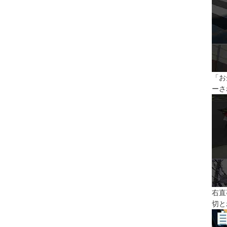
「お
ーさ
右直
切と