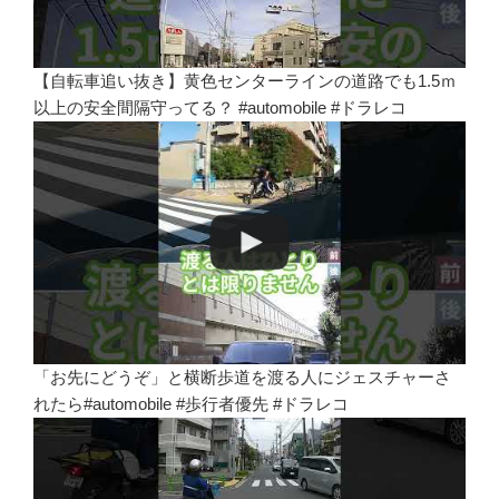
【自転車追い抜き】黄色センターラインの道路でも1.5ｍ
以上の安全間隔守ってる？ #automobile #ドラレコ
「お先にどうぞ」と横断歩道を渡る人にジェスチャーさ
れたら#automobile #歩行者優先 #ドラレコ