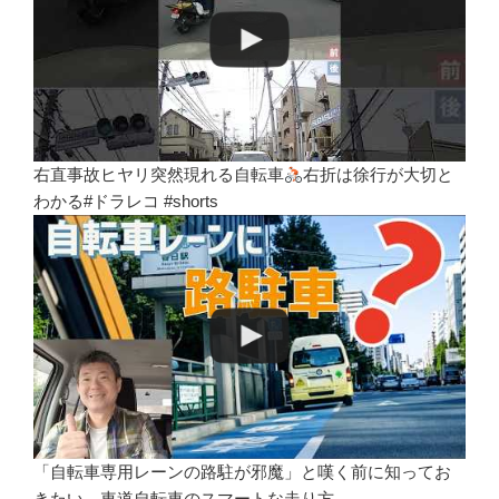
右直事故ヒヤリ突然現れる自転車
右折は徐行が大切と
わかる#ドラレコ #shorts
「自転車専用レーンの路駐が邪魔」と嘆く前に知ってお
きたい、車道自転車のスマートな走り方