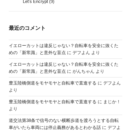
Let's Encrypt
(9)
最近のコメント
イエローカットは違反じゃない？自転車を安全に抜くた
めの「新常識」と意外な盲点
に
デフよん
より
イエローカットは違反じゃない？自転車を安全に抜くた
めの「新常識」と意外な盲点
に
がんちゃん
より
豊玉陸橋側道をモヤモヤと自転車で直進する
に
デフよん
より
豊玉陸橋側道をモヤモヤと自転車で直進する
に
まじか！
より
道交法第38条で信号のない横断歩道を渡ろうとする自転
車がいたら車両には停止義務があるとわかる話
に
デフよ