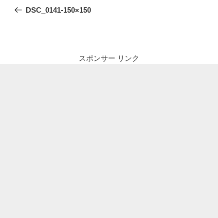
稿
の
DSC_0141-150×150
ナ
投
ビ
稿
ゲ
ー
スポンサー リンク
シ
ョ
ン