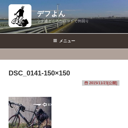
コ
ン
デフよん
テ
ジテ通どころかロードで外回り
ン
ツ
へ
メニュー
ス
キ
ッ
プ
DSC_0141-150×150
2015/11/23[公開]