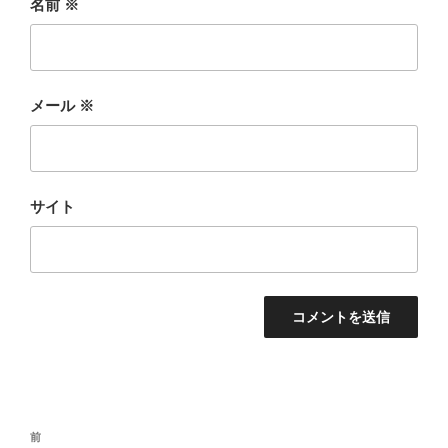
名前
※
メール
※
サイト
投
前
前