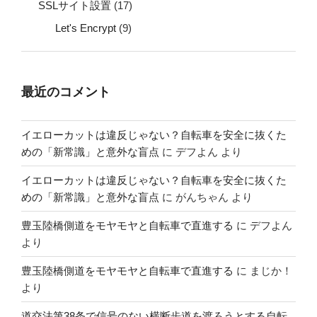
SSLサイト設置
(17)
Let's Encrypt
(9)
最近のコメント
イエローカットは違反じゃない？自転車を安全に抜くた
めの「新常識」と意外な盲点
に
デフよん
より
イエローカットは違反じゃない？自転車を安全に抜くた
めの「新常識」と意外な盲点
に
がんちゃん
より
豊玉陸橋側道をモヤモヤと自転車で直進する
に
デフよん
より
豊玉陸橋側道をモヤモヤと自転車で直進する
に
まじか！
より
道交法第38条で信号のない横断歩道を渡ろうとする自転