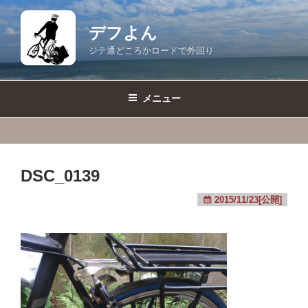
コ
ン
デフよん
テ
ジテ通どころかロードで外回り
ン
ツ
へ
メニュー
ス
キ
ッ
プ
DSC_0139
2015/11/23[公開]