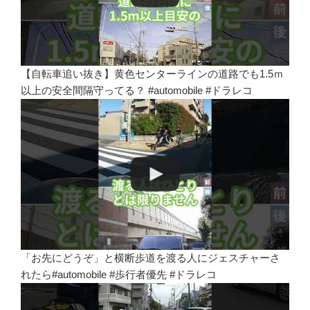
【自転車追い抜き】黄色センターラインの道路でも1.5ｍ
以上の安全間隔守ってる？ #automobile #ドラレコ
「お先にどうぞ」と横断歩道を渡る人にジェスチャーさ
れたら#automobile #歩行者優先 #ドラレコ