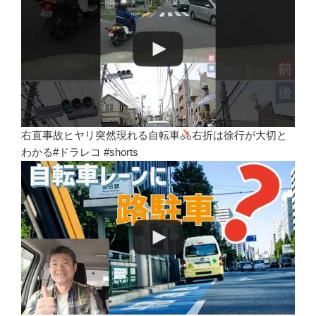
右直事故ヒヤリ突然現れる自転車
右折は徐行が大切と
わかる#ドラレコ #shorts