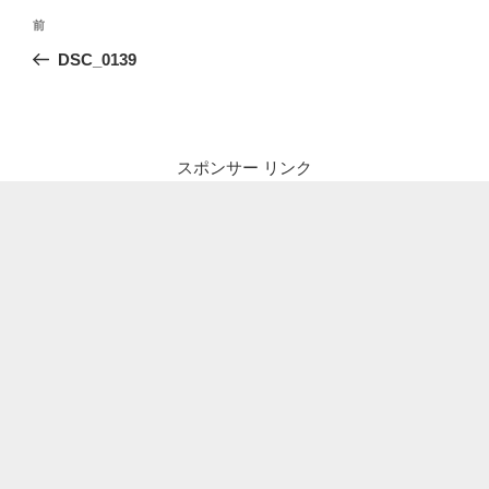
投
前
前
稿
の
DSC_0139
ナ
投
ビ
稿
ゲ
ー
スポンサー リンク
シ
ョ
ン